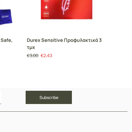
 Safe,
Durex Sensitive Προφυλακτικά 3
Panthen
τμχ
Unboxi
Wood/C
€
3.00
€
2.43
€
15.00
Άρωμα,
Shave 
Ξύρισμ