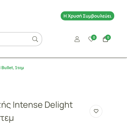
Η Χρυσή Συμβουλεύει
0
0
Bullet, 1τεμ
ής Intense Delight
1τεμ