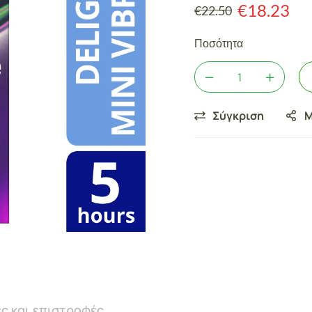
€
18.23
€
22.50
Ποσότητα
Σύγκριση
Μ
ς και επιστροφές