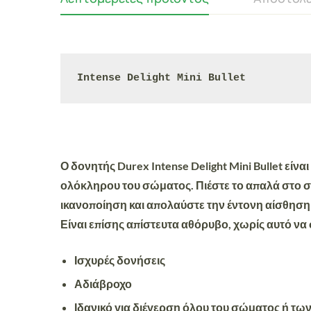
Intense Delight Mini Bullet
Ο δονητής Durex Intense Delight Mini Bullet είνα
ολόκληρου του σώματος. Πιέστε το απαλά στο σώμ
ικανοποίηση και απολαύστε την
έντονη αίσθηση
Είναι επίσης
απίστευτα αθόρυβο
, χωρίς αυτό να
Ισχυρές δονήσεις
Αδιάβροχο
Ιδανικό για διέγερση όλου του σώματος ή των