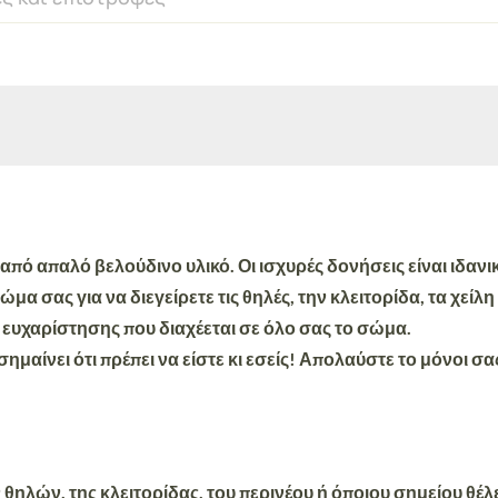
ι από
απαλό βελούδινο υλικό.
Οι
ισχυρές δονήσεις
είναι
ιδανι
α σας για να διεγείρετε τις θηλές, την κλειτορίδα, τα χείλη
 ευχαρίστησης
που διαχέεται σε όλο σας το σώμα.
 σημαίνει ότι πρέπει να είστε κι εσείς! Απολαύστε το μόνοι 
 θηλών, της κλειτορίδας, του περινέου ή όποιου σημείου θέλ