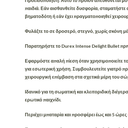
Προειδοποίηση
: Αυτό το προϊόν απευθύνεται μ
παιδιά. Εάν αισθανθείτε δυσφορία, σταματήστε 
βηματοδότη ή εάν έχει πραγματοποιηθεί χειρου
Φυλάξτε το σε δροσερό, στεγνό, χωρίς σκόνη μέ
Παρατηρήστε το Durex Intense Delight Bullet πρ
Εφαρμόστε απαλή πίεση όταν χρησιμοποιείτε το D
για εσωτερική χρήση. Συμβουλευτείτε γιατρό πρ
χειρουργική επέμβαση στα σχετικά μέρη του σώ
Ιδανικό για τη σωματική και κλειτοριδική διέγ
ερωτικό παιχνίδι.
Περιέχει μπαταρία και προσφέρει έως και 5 ώρε