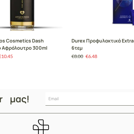
os Cosmetics Dash
Durex Προφυλακτικά Extra
ό Αφρόλουτρο 300ml
6τεμ
€
10.45
€
8.00
€
6.48
er μας!