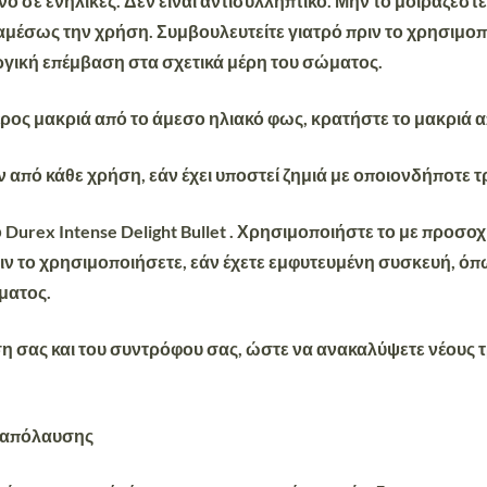
όνο σε ενήλικες. Δεν είναι αντισυλληπτικό. Μην το μοιράζε
αμέσως την χρήση. Συμβουλευτείτε γιατρό πριν το χρησιμο
ργική επέμβαση στα σχετικά μέρη του σώματος.
ρος μακριά από το άμεσο ηλιακό φως, κρατήστε το μακριά α
ιν από κάθε χρήση, εάν έχει υποστεί ζημιά με οποιονδήποτε 
urex Intense Delight Bullet . Χρησιμοποιήστε το με προσοχή
ιν το χρησιμοποιήσετε, εάν έχετε εμφυτευμένη συσκευή, ό
ματος.
ερση σας και του συντρόφου σας, ώστε να ανακαλύψετε νέους
ς απόλαυσης