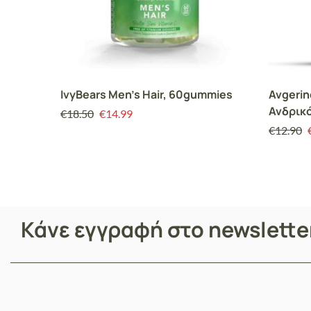
IvyBears Men’s Hair, 60gummies
Avgerin
Ανδρικ
€
18.50
€
14.99
€
12.90
Κάνε εγγραφή στο newslett