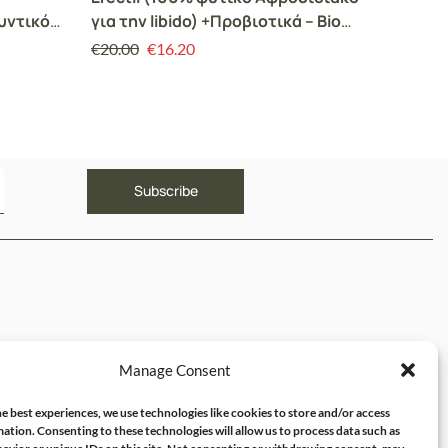
υντικό
για την libido) +Προβιοτικά – Bio
Καθαρι
 12τεμ
Tonic
€
20.00
€
16.20
€
12.90
ΥΝΔΕΣΜΟΙ
Manage Consent
ός μου
e best experiences, we use technologies like cookies to store and/or access
ation. Consenting to these technologies will allow us to process data such as