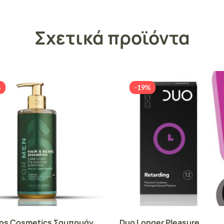
Σχετικά προϊόντα
%
-19%
nos Cosmetics Σαμπουάν
Duo Longer Pleasure