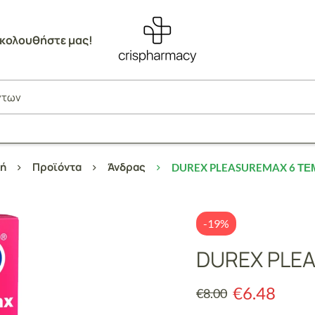
κολουθήστε μας!
ή
Προϊόντα
Άνδρας
DUREX PLEASUREMAX 6 ΤΕ
-19%
DUREX PLE
€
6.48
€
8.00