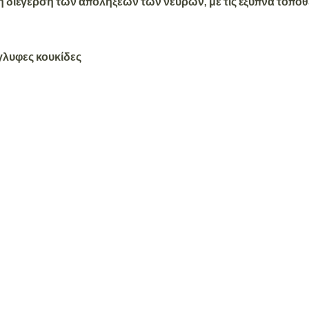
 διέγερση των απολήξεων των νεύρων, με τις έξυπνα τοποθ
γλυφες κουκίδες