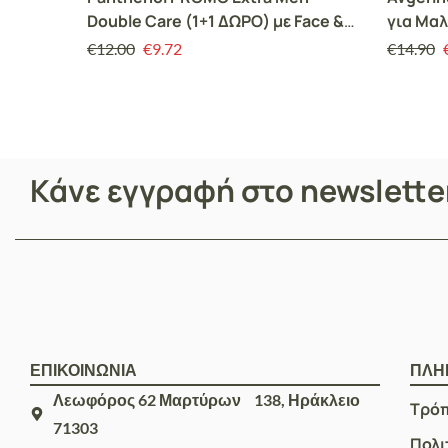
Double Care (1+1 ΔΩΡΟ) με Face &
για Μαλ
Eye Cream Ανδρική Αντιρυτιδική
€
12.00
€
9.72
€
14.90
Κρέμα Προσώπου & Ματιών, 75ml
& ΜΑΖΙ After Shave Balm Ανδρικό
Ενυδατικό Balm για μετά το
Ξύρισμα, 75ml
Κάνε εγγραφή στο newslett
ΕΠΙΚΟΙΝΩΝΙΑ
ΠΛΗ
Λεωφόρος 62 Μαρτύρων 138, Ηράκλειο
Τρό
71303
Πολι