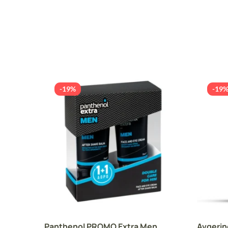
-19%
-19
Panthenol PROMO Extra Men
Avgeri