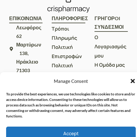
ΕΠΙΚΟΙΝΩΝΙΑ
ΠΛΗΡΟΦΟΡΙΕΣ
ΓΡΗΓΟΡOI
ΣΥΝΔΕΣΜΟΙ
Λεωφόρος
Τρόποι
62
Ο
Πληρωμής
Μαρτύρων
Λογαριασμός
Πολιτική
138,
μου
Επιστροφών
Ηράκλειο
Η Ομάδα μας
Πολιτική
71303
Απορρήτου
Επικοινωνία
sales@crispharmacy.gr
Manage Consent
Όροι Χρήσης
2810
To provide the best experiences, we use technologies like cookies to store and/or
313857
access device information. Consenting to these technologies will allow us to
process data such as browsing behavior or unique IDs on this site. Not
consenting or withdrawing consent, may adversely affect certain features and
functions.
Accept