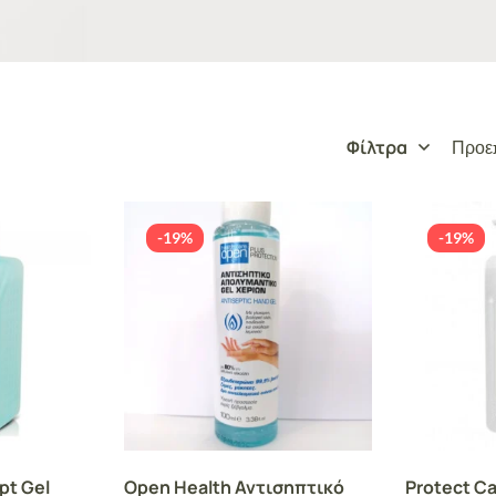
Φίλτρα
Προεπ
-19%
-19%
pt Gel
Open Health Αντισηπτικό
Protect Ca