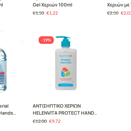
ml
Gel Χεριών 100ml
Χεριών με
Δράση | 5
€
1.50
€
1.22
€
2.50
€
2.0
-19%
rial
ΑΝΤΙΣΗΠΤΙΚΟ ΧΕΡΙΩΝ
 Hands
HELENVITA PROTECT HAND
GEL 1000ML
€
12.00
€
9.72
 Χεριών