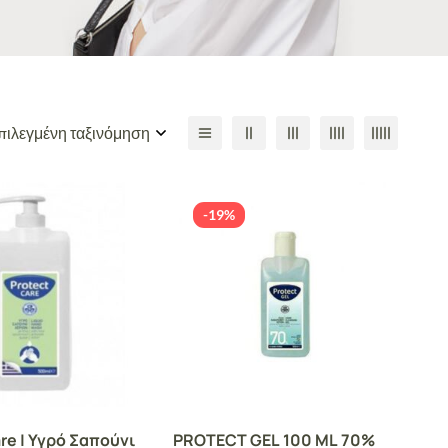
ιλεγμένη ταξινόμηση
-19%
re | Υγρό Σαπούνι
PROTECT GEL 100 ML 70%