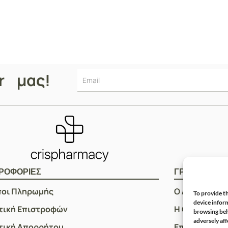
er μας!
ΡΟΦΟΡΙΕΣ
ΓΡΗΓΟΡOI Σ
ποι Πληρωμής
Ο Λογαριασμ
To provide th
device inform
τική Επιστροφών
Η Ομάδα μας
browsing beh
adversely aff
τική Απορρήτου
Επικοινωνία