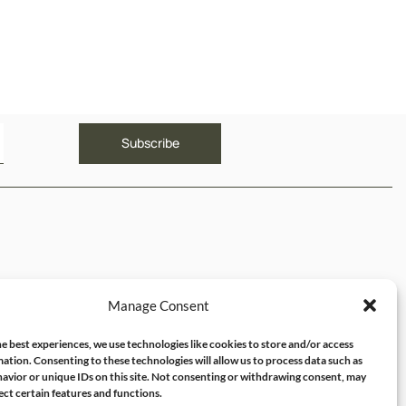
ΥΝΔΕΣΜΟΙ
Manage Consent
ός μου
e best experiences, we use technologies like cookies to store and/or access
ation. Consenting to these technologies will allow us to process data such as
avior or unique IDs on this site. Not consenting or withdrawing consent, may
ect certain features and functions.