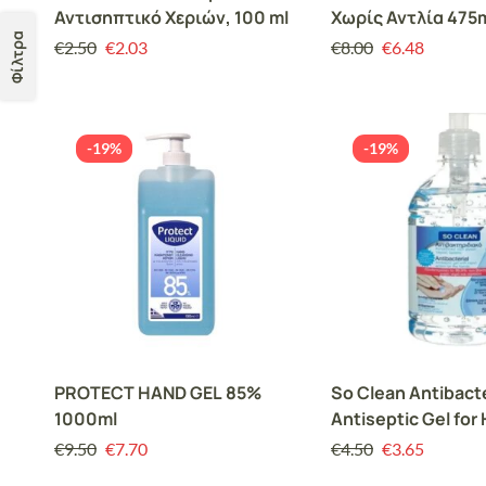
Αντισηπτικό Χεριών, 100 ml
Χωρίς Αντλία 475
Φίλτρα
€
2.50
€
2.03
€
8.00
€
6.48
-19%
-19%
PROTECT HAND GEL 85%
So Clean Antibacte
1000ml
Antiseptic Gel for
Αντιβακτηριδιακό
€
9.50
€
7.70
€
4.50
€
3.65
Αντισηπτικό Τζελ