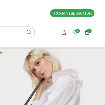
Η Χρυσή Συμβουλεύει
0
0
η