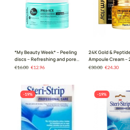
*My Beauty Week* – Peeling
24K Gold & Peptid
discs – Refreshing and pore
Ampoule Cream – 2
minimizing
αντιγηραντική κρ
€
16.00
€
12.96
€
30.00
€
24.30
αμπούλα
-19%
-19%