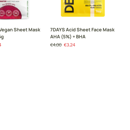
 Vegan Sheet Mask
7DAYS Acid Sheet Face Mask
5g
AHA (5%) + BHA
4
€
4.00
€
3.24