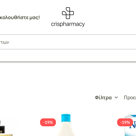
κολουθήστε μας!
Φίλτρα
Προεπ
-19%
-19%