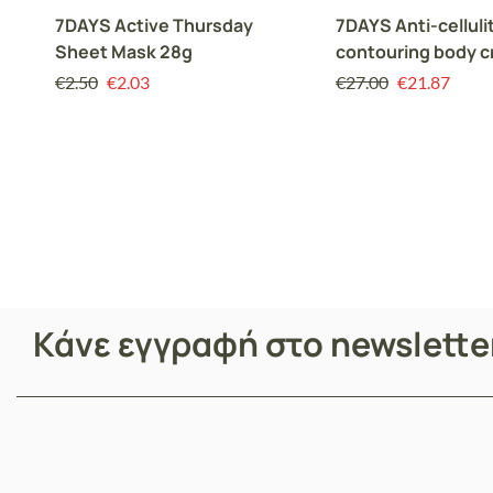
7DAYS Active Thursday
7DAYS Anti-celluli
Sheet Mask 28g
contouring body 
NAKED
€
2.50
€
2.03
€
27.00
€
21.87
Κάνε εγγραφή στο newslett