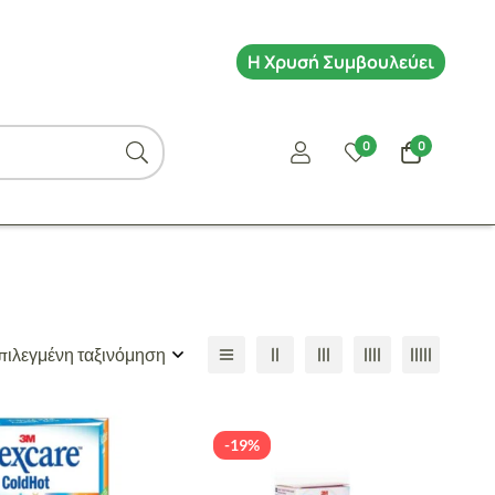
Η Χρυσή Συμβουλεύει
0
0
ιλεγμένη ταξινόμηση
-19%