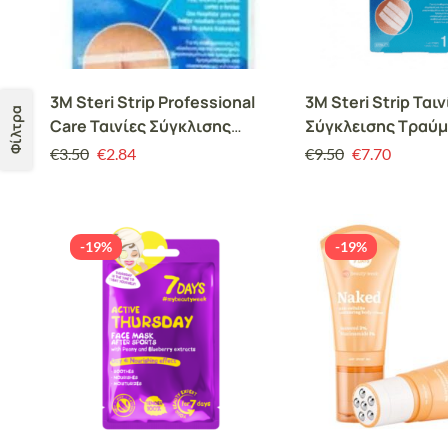
3M Steri Strip Professional
3M Steri Strip Ταιν
Φίλτρα
Care Ταινίες Σύγκλισης
Σύγκλεισης Τραύμ
Δέρματος 6mm x 10cm 1546I
cm x 10 cm
€
3.50
€
2.84
€
9.50
€
7.70
10 strips
-19%
-19%