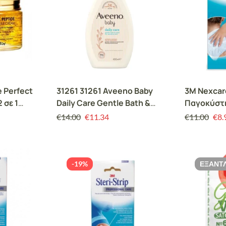
e Perfect
31261 31261 Aveeno Baby
3M Nexcar
 σε 1
Daily Care Gentle Bath &
Παγοκύστ
έμα-
Wash for Sensitive Skin
Πολλαπλώ
€
14.00
€
11.34
€
11.00
€
8.
400ml
Φυσική Αν
Πόνο 11cm
-19%
ΕΞΑΝΤ