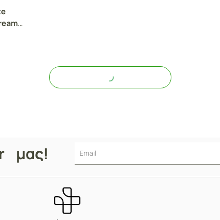
te
cream
er μας!