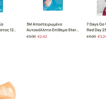
ία
3M Αποστειρωμένο
7 Days Go
ατος 12
Αυτοκόλλητο Επίθεμα Steri-
Red Day 2
Strip Professional Care
€
3.00
€
2.43
€
4.00
€
3.2
100x12mm 1τμχ