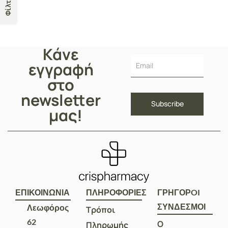
Φίλτρα
Ποδόλουτρο, 150ml & Ξύλινη
Ράσπα Ποδιών, 1σετ
Κάνε
εγγραφή
στο
newsletter
μας!
ΕΠΙΚΟΙΝΩΝΙΑ
ΠΛΗΡΟΦΟΡΙΕΣ
ΓΡΗΓΟΡOI
ΣΥΝΔΕΣΜΟΙ
Λεωφόρος
Τρόποι
62
Ο
Πληρωμής