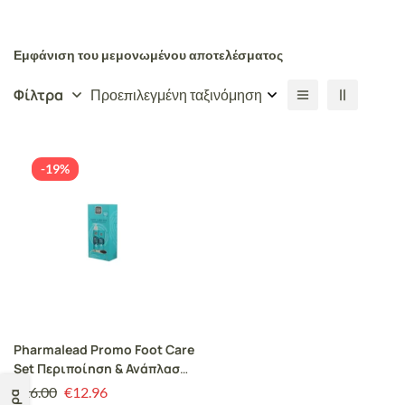
Εμφάνιση του μεμονωμένου αποτελέσματος
Φίλτρα
Προεπιλεγμένη ταξινόμηση
-19%
Pharmalead Promo Foot Care
Set Περιποίηση & Ανάπλαση
με Κρέμα Ανάπλασης, 75ml,
€
16.00
€
12.96