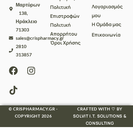
Μαρτύρων
Λογαριασμός
Πολιτική
138,
μου
Επιστροφών
Ηράκλειο
Η Ομάδα μας
Πολιτική
71303
Απορρήτου
Επικοινωνία
sales@crispharmacy.gr
Όροι Χρήσης
2810
313857
© CRISPHARMACY.GR -
CRAFTED WITH ♡ BY
SOLVIT I.T. SOLUTIONS &
COPYRIGHT 2026
CONSULTING