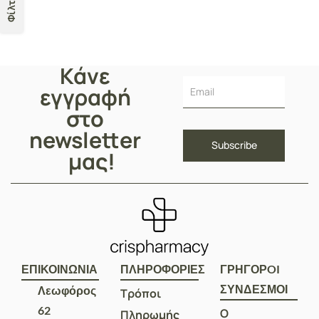
Φίλτρα
Κάνε
εγγραφή
στο
newsletter
μας!
ΕΠΙΚΟΙΝΩΝΙΑ
ΠΛΗΡΟΦΟΡΙΕΣ
ΓΡΗΓΟΡOI
ΣΥΝΔΕΣΜΟΙ
Λεωφόρος
Τρόποι
62
Ο
Πληρωμής