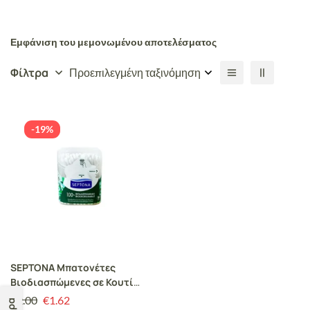
Εμφάνιση του μεμονωμένου αποτελέσματος
Φίλτρα
Προεπιλεγμένη ταξινόμηση
-19%
SEPTONA Μπατονέτες
Βιοδιασπώμενες σε Κουτί
Pop Up 160 τμχ
€
2.00
€
1.62