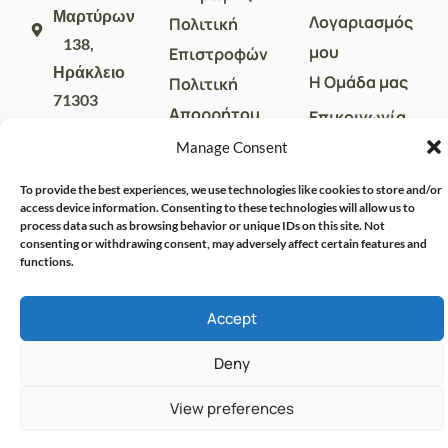
Μαρτύρων
Λογαριασμός
Πολιτική
138,
μου
Επιστροφών
Ηράκλειο
Η Ομάδα μας
Πολιτική
71303
Απορρήτου
Επικοινωνία
sales@crispharmacy.gr
Όροι Χρήσης
Manage Consent
2810
313857
To provide the best experiences, we use technologies like cookies to store and/or
access device information. Consenting to these technologies will allow us to
process data such as browsing behavior or unique IDs on this site. Not
consenting or withdrawing consent, may adversely affect certain features and
functions.
Accept
Deny
© CRISPHARMACY.GR -
CRAFTED WITH ♡ BY
SOLVIT I.T. SOLUTIONS &
COPYRIGHT 2026
View preferences
CONSULTING