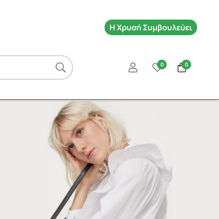
Η Χρυσή Συμβουλεύει
0
0