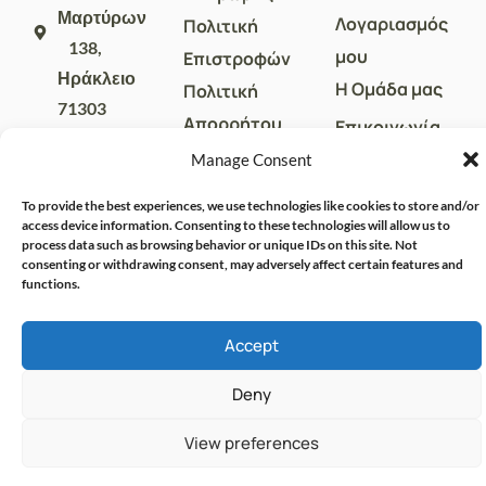
Μαρτύρων
Λογαριασμός
Πολιτική
138,
μου
Επιστροφών
Ηράκλειο
Η Ομάδα μας
Πολιτική
71303
Απορρήτου
Επικοινωνία
sales@crispharmacy.gr
Όροι Χρήσης
Manage Consent
2810
313857
To provide the best experiences, we use technologies like cookies to store and/or
access device information. Consenting to these technologies will allow us to
process data such as browsing behavior or unique IDs on this site. Not
consenting or withdrawing consent, may adversely affect certain features and
functions.
Accept
Deny
© CRISPHARMACY.GR -
CRAFTED WITH ♡ BY
SOLVIT I.T. SOLUTIONS &
COPYRIGHT 2026
View preferences
CONSULTING