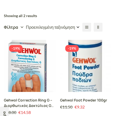
Showing all 2 results
Φίλτρα
Προεπιλεγμένη ταξινόμηση
-19%
-19%
Gehwol Correction Ring G –
Gehwol Foot Powder 100gr
Διορθωτικός Δακτύλιος G
€
11.50
€
9.32
3τεμ
€
18.00
€
14.58