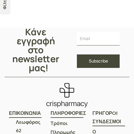
Φίλτρα
Κάνε
εγγραφή
στο
newsletter
μας!
ΕΠΙΚΟΙΝΩΝΙΑ
ΠΛΗΡΟΦΟΡΙΕΣ
ΓΡΗΓΟΡOI
ΣΥΝΔΕΣΜΟΙ
Λεωφόρος
Τρόποι
62
Ο
Πληρωμής