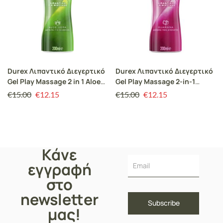
Durex Λιπαντικό Διεγερτικό
Durex Λιπαντικό Διεγερτικό
Gel Play Massage 2 in 1 Aloe
Gel Play Massage 2-in-1
Vera, 200ml
Guarana, 200ml
€
15.00
€
12.15
€
15.00
€
12.15
Κάνε
εγγραφή
στο
newsletter
μας!