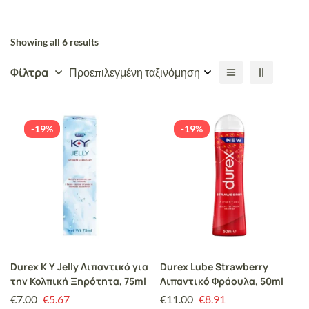
Showing all 6 results
Φίλτρα
Προεπιλεγμένη ταξινόμηση
-19%
-19%
Durex K Y Jelly Λιπαντικό για
Durex Lube Strawberry
την Κολπική Ξηρότητα, 75ml
Λιπαντικό Φράουλα, 50ml
€
7.00
€
5.67
€
11.00
€
8.91