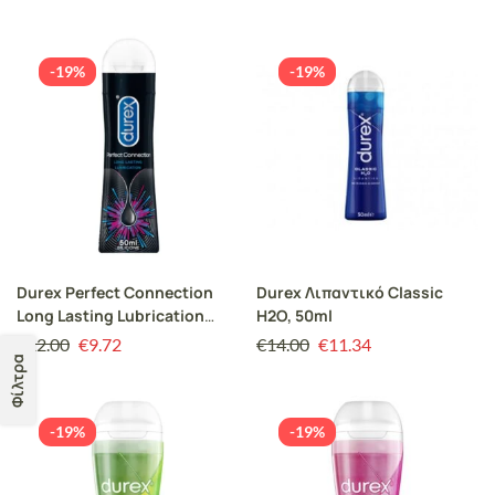
-19%
-19%
Durex Perfect Connection
Durex Λιπαντικό Classic
Long Lasting Lubrication
H2O, 50ml
Λιπαντικό Μεγάλης
€
12.00
€
9.72
€
14.00
€
11.34
Διάρκειας 50ml
Φίλτρα
-19%
-19%