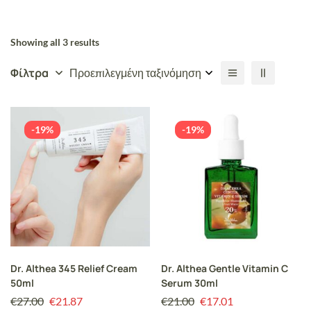
Showing all 3 results
Φίλτρα
Προεπιλεγμένη ταξινόμηση
-19%
-19%
Dr. Althea 345 Relief Cream
Dr. Althea Gentle Vitamin C
50ml
Serum 30ml
€
27.00
€
21.87
€
21.00
€
17.01