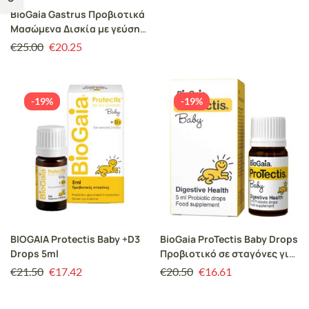
BioGaia Gastrus Προβιοτικά
Μασώμενα Δισκία με γεύση
Μανταρίνι/Μέντα, 30
€
25.00
€
20.25
Chew.Tabs
-19%
-19%
BIOGAIA Protectis Baby +D3
BioGaia ProTectis Baby Drops
Drops 5ml
Προβιοτικό σε σταγόνες για
την Αντιμετώπιση των
€
21.50
€
17.42
€
20.50
€
16.61
Κολικών του 1ου τριμήνου
στα Βρέφη, 5ml