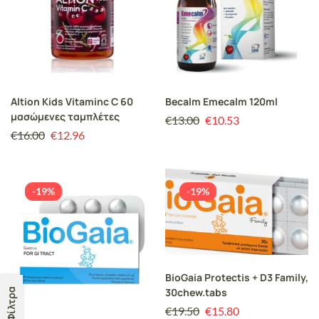
Altion Kids Vitaminc C 60
Becalm Emecalm 120ml
μασώμενες ταμπλέτες
€
13.00
€
10.53
€
16.00
€
12.96
-19%
-19%
BioGaia Protectis + D3 Family,
30chew.tabs
Φίλτρα
€
19.50
€
15.80