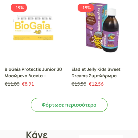
-19%
-19%
BioGaia Protectis Junior 30
Eladiet Jelly Kids Sweet
Μασώμενα Δισκία –
Dreams Συμπλήρωμα
Προβιοτικά Με Γευση
Διατροφής με Βασιλικό
€
11.00
€
8.91
€
15.50
€
12.56
Φράουλα
Πολτό, Μελατονίνη και
Βρώσιμα Φυτικά
Εκχυλίσματα 150ml
Φόρτωσε περισσότερα
Κάνε