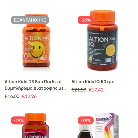
ΕΞΑΝΤΛΉΘΗΚΕ
-19%
Altion Kids D3 Sun Παιδικό
Altion Kids IQ 60τμχ
Συμπλήρωμα Διατροφής με
€
21.50
€
17.42
Βιταμίνη D3 Φυσικής
€
16.00
€
12.96
Προέλευσης για Τόνωση
Ανοσοποιητικού, Σωστή
Ανάπτυξη Οστών & Δοντιών,
60gummies
-19%
-19%