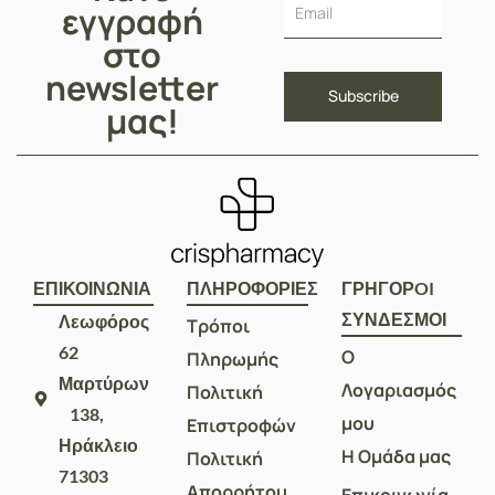
εγγραφή
στο
newsletter
μας!
ΕΠΙΚΟΙΝΩΝΙΑ
ΠΛΗΡΟΦΟΡΙΕΣ
ΓΡΗΓΟΡOI
ΣΥΝΔΕΣΜΟΙ
Λεωφόρος
Τρόποι
62
Ο
Πληρωμής
Μαρτύρων
Λογαριασμός
Πολιτική
138,
μου
Επιστροφών
Ηράκλειο
Η Ομάδα μας
Πολιτική
71303
Απορρήτου