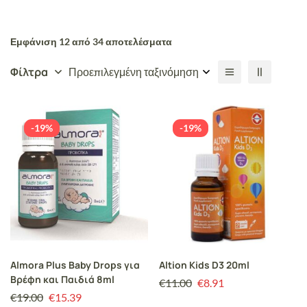
Εμφάνιση 12 από 34 αποτελέσματα
Φίλτρα
Προεπιλεγμένη ταξινόμηση
-19%
-19%
Almora Plus Baby Drops για
Altion Kids D3 20ml
Βρέφη και Παιδιά 8ml
€
11.00
€
8.91
€
19.00
€
15.39