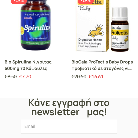
-19%
-19%
Bio Spirulina Νιγρίτας
BioGaia ProTectis Baby Drops
500mg 70 Κάψουλες
Προβιοτικό σε σταγόνες για
την Αντιμετώπιση των
€
9.50
€
7.70
€
20.50
€
16.61
Κολικών του 1ου τριμήνου
στα Βρέφη, 5ml
Κάνε εγγραφή στο
newsletter μας!