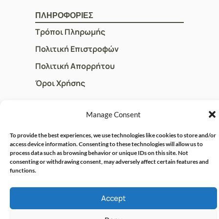
ΠΛΗΡΟΦΟΡΙΕΣ
Τρόποι Πληρωμής
Πολιτική Επιστροφών
Πολιτική Απορρήτου
Όροι Χρήσης
Manage Consent
ΓΡΗΓΟΡOI ΣΥΝΔΕΣΜΟΙ
Ο Λογαριασμός μου
To provide the best experiences, we use technologies like cookies to store and/or
access device information. Consenting to these technologies will allow us to
Η Ομάδα μας
process data such as browsing behavior or unique IDs on this site. Not
consenting or withdrawing consent, may adversely affect certain features and
Επικοινωνία
functions.
Accept
© CRISPHARMACY.GR -
CRAFTED WITH ♡ BY
SOLVIT I.T. SOLUTIONS &
COPYRIGHT 2026