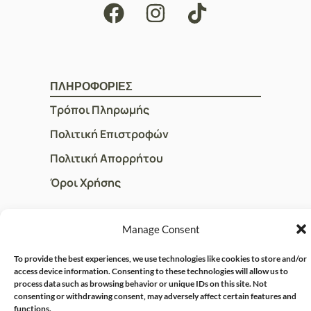
ΠΛΗΡΟΦΟΡΙΕΣ
Τρόποι Πληρωμής
Πολιτική Επιστροφών
Πολιτική Απορρήτου
Όροι Χρήσης
Manage Consent
ΓΡΗΓΟΡOI ΣΥΝΔΕΣΜΟΙ
Ο Λογαριασμός μου
To provide the best experiences, we use technologies like cookies to store and/or
access device information. Consenting to these technologies will allow us to
Η Ομάδα μας
process data such as browsing behavior or unique IDs on this site. Not
consenting or withdrawing consent, may adversely affect certain features and
Επικοινωνία
functions.