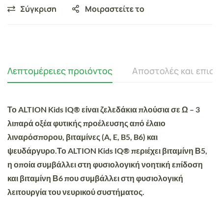
Σύγκριση
Μοιραστείτε το
Λεπτομέρειες προιόντος
Αποστολές και επισ
Το ALTION Kids IQ® είναι ζελεδάκια πλούσια σε Ω – 3
λιπαρά οξέα φυτικής προέλευσης από έλαιο
λιναρόσπορου, βιταμίνες (A, E, B5, B6) και
ψευδάργυρο.Το ALTION Kids IQ® περιέχει βιταμίνη Β5,
η οποία συμβάλλει στη φυσιολογική νοητική επίδοση
και βιταμίνη Β6 που συμβάλλει στη φυσιολογική
λειτουργία του νευρικού συστήματος.