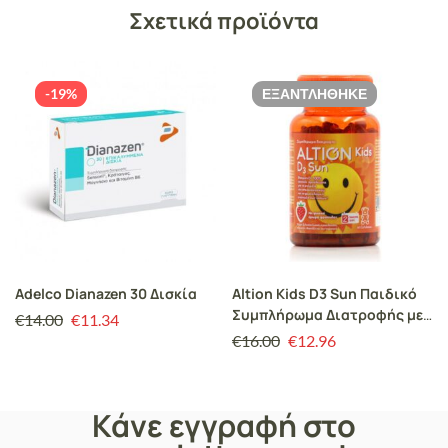
Σχετικά προϊόντα
-19%
ΕΞΑΝΤΛΉΘΗΚΕ
Adelco Dianazen 30 Δισκία
Altion Kids D3 Sun Παιδικό
Συμπλήρωμα Διατροφής με
€
14.00
€
11.34
Βιταμίνη D3 Φυσικής
€
16.00
€
12.96
Προέλευσης για Τόνωση
Ανοσοποιητικού, Σωστή
Ανάπτυξη Οστών & Δοντιών,
Κάνε εγγραφή στο
60gummies