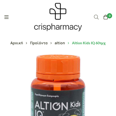
0
Αρχική
Προϊόντα
altion
Altion Kids IQ 60τμχ