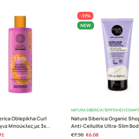
-19%
NEW
NATURA SIBERICA ΠΕΡΙΠΟΊΗΣΗ ΣΏΜΑ
erica Oblepikha Curl
Natura Siberica Organic Sho
για Μπούκλες με 3x
Anti-Cellulite Ultra-Slim Bo
& Πρωτεΐνη Σίτου 400 ml
150ml (Κρέμα Σώματος Κατά
91
€
7.50
€
6.08