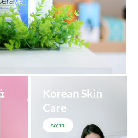
ά
Korean Skin
Care
Δες τα!