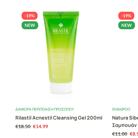
-19%
-19%
NEW
NEW
ΔΙΆΦΟΡΑ ΠΕΡΙΠΟΊΗΣΗ ΠΡΟΣΏΠΟΥ
SHAMPOO
Rilastil Acnestil Cleansing Gel 200ml
Natura Sib
ήσιο
Σαμπουάν 
€
18.50
€
14.99
Ιπποφαές 
€
11.00
€
8.