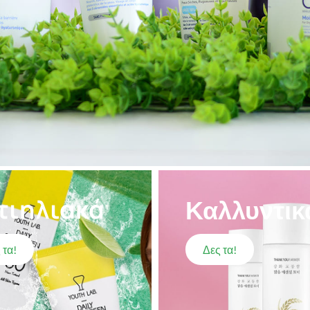
τιηλιακά
Καλλυντικ
 τα!
Δες τα!