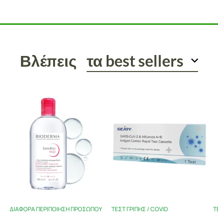
Κυτταρίτιδας & για Μείωση
Βλέπεις
τα best sellers
ΔΙΆΦΟΡΑ ΠΕΡΙΠΟΊΗΣΗ ΠΡΟΣΏΠΟΥ
ΤΕΣΤ ΓΡΊΠΗΣ / COVID
Τ