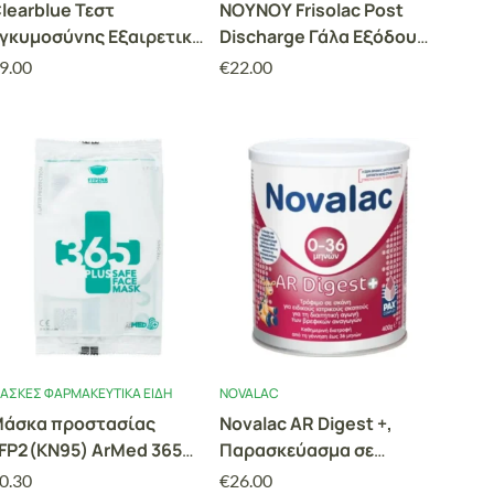
learblue Τεστ
ΝΟΥΝΟΥ Frisolac Post
γκυμοσύνης Εξαιρετικά
Discharge Γάλα Εξόδου
ρώιμη Ανίχνευση 10mIU
σε Σκόνη για Πρόωρα &
9.00
€
22.00
alue Pack,
Ελλιποβαρή Βρέφη 400gr
ποτελέσματα 6 ημέρες
ωρίτερα, 1 Τεστ
ΆΣΚΕΣ ΦΑΡΜΑΚΕΥΤΙΚΆ ΕΊΔΗ
NOVALAC
άσκα προστασίας
Novalac AR Digest +,
FP2(ΚΝ95) ArMed 365
Παρασκεύασμα σε
lus 1 Τεμάχιο Λευκό
Περιπτώσεις Βρεφικών
0.30
€
26.00