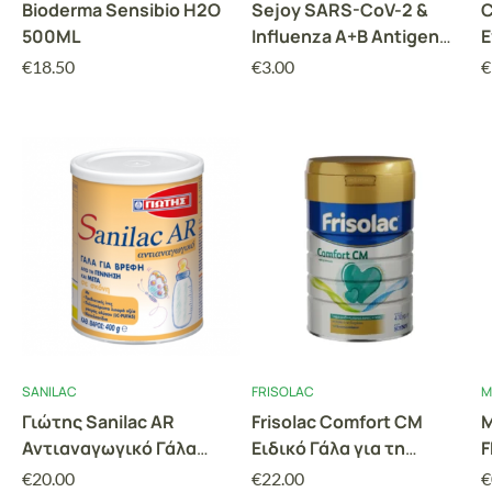
Bioderma Sensibio H2O
Sejoy SARS-CoV-2 &
C
500ML
Influenza A+B Antigen
Ε
Combo Rapid Test
Π
€
18.50
€
3.00
€
Cassette, 1 τεμάχιο
V
Α
ν
SANILAC
FRISOLAC
Μ
Γιώτης Sanilac AR
Frisolac Comfort CM
Μ
Αντιαναγωγικό Γάλα
Ειδικό Γάλα για τη
F
Ειδικής Διατροφής
Διαιτητική Διαχείριση
P
€
20.00
€
22.00
€