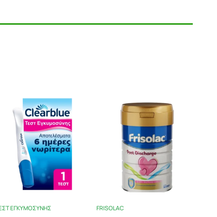
 Ραγάδων)
& Καθαρισμό, 100ml
ΕΣΤ ΕΓΚΥΜΟΣΎΝΗΣ
FRISOLAC