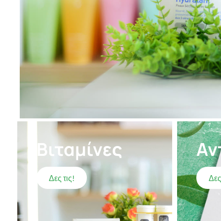
Βιταμίνες
Αν
Δες τις!
Δες