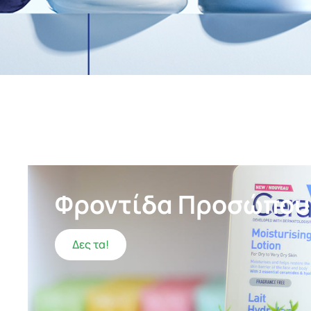
Η Χρυσή προτείνει...
Caudalie
Φροντίδα Προσώπου
Paris
Δες τα!
Δες τα