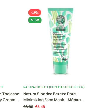
-19%
-
NEW
ΤΟΣ
NATURA SIBERICA (ΠΕΡΙΠΟΊΗΣΗ ΠΡΟΣΏΠΟΥ)
NATUR
p Thalasso
Natura Siberica Bereza Pore-
Natur
dy Cream
Minimizing Face Mask – Μάσκα
Μάσκ
 της
Προσώπου για Ελαχιστοποίηση Πόρων
Αποκ
€
8.00
€
6.48
€
8.00