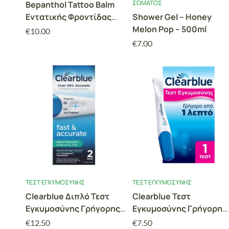
ΣΏΜΑΤΟΣ
Bepanthol Tattoo Balm
Εντατικής Φροντίδας
Shower Gel – Honey
50gr
Melon Pop – 500ml
€
10.00
€
7.00
ΤΕΣΤ ΕΓΚΥΜΟΣΎΝΗΣ
ΤΕΣΤ ΕΓΚΥΜΟΣΎΝΗΣ
Clearblue Διπλό Τεστ
Clearblue Τεστ
Εγκυμοσύνης Γρήγορης
Εγκυμοσύνης Γρήγορη
Ανίχνευσης 2τμχ
Ανίχνευση Αποτέλεσμα
€
12.50
€
7.50