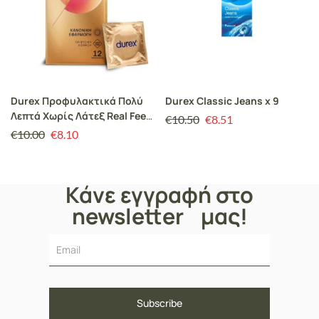
Durex Προφυλακτικά Πολύ
Durex Classic Jeans x 9
Λεπτά Χωρίς Λάτεξ Real Feel
€
10.50
€
8.51
Κανονική Εφαρμογή, 6τεμ
€
10.00
€
8.10
Κάνε εγγραφή στο
newsletter μας!