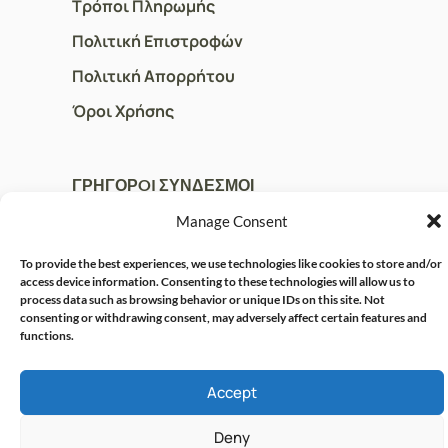
Τρόποι Πληρωμής
Πολιτική Επιστροφών
Πολιτική Απορρήτου
Όροι Χρήσης
ΓΡΗΓΟΡOI ΣΥΝΔΕΣΜΟΙ
Ο Λογαριασμός μου
Manage Consent
Η Ομάδα μας
To provide the best experiences, we use technologies like cookies to store and/or
access device information. Consenting to these technologies will allow us to
Επικοινωνία
process data such as browsing behavior or unique IDs on this site. Not
consenting or withdrawing consent, may adversely affect certain features and
functions.
© CRISPHARMACY.GR -
CRAFTED WITH ♡ BY
SOLVIT I.T. SOLUTIONS &
COPYRIGHT 2026
Accept
CONSULTING
Deny