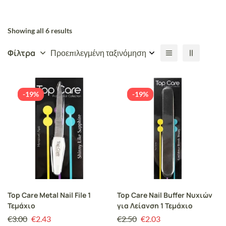
Showing all 6 results
Φίλτρα
Προεπιλεγμένη ταξινόμηση
-19%
-19%
Top Care Metal Nail File 1
Top Care Nail Buffer Νυχιών
Τεμάχιο
για Λείανση 1 Τεμάχιο
€
3.00
€
2.43
€
2.50
€
2.03