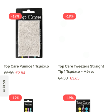
-19%
-19%
Top Care Pumice 1 Τεμάχιο
Top Care Tweezers Straight
Tip 1 Τεμάχιο – Μέντα
€
3.50
€
2.84
€
4.50
€
3.65
Φίλτρα
-19%
-19%