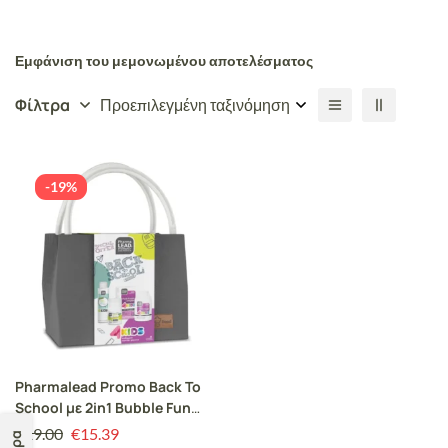
Εμφάνιση του μεμονωμένου αποτελέσματος
Φίλτρα
Προεπιλεγμένη ταξινόμηση
-19%
Pharmalead Promo Back To
School με 2in1 Bubble Fun
Αφρόλουτρο & Σαμπουάν,
€
19.00
€
15.39