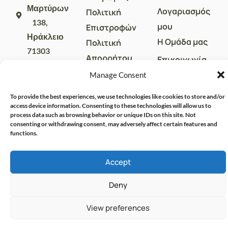
Μαρτύρων
Λογαριασμός
Πολιτική
138,
μου
Επιστροφών
Ηράκλειο
Η Ομάδα μας
Πολιτική
71303
Απορρήτου
Επικοινωνία
sales@crispharmacy.gr
Όροι Χρήσης
Manage Consent
2810
313857
To provide the best experiences, we use technologies like cookies to store and/or
access device information. Consenting to these technologies will allow us to
process data such as browsing behavior or unique IDs on this site. Not
consenting or withdrawing consent, may adversely affect certain features and
functions.
Accept
Deny
© CRISPHARMACY.GR -
CRAFTED WITH ♡ BY
SOLVIT I.T. SOLUTIONS &
COPYRIGHT 2026
View preferences
CONSULTING