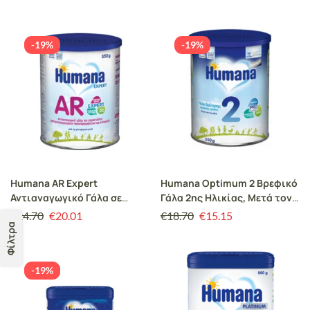
350gr
-19%
-19%
Humana AR Expert
Humana Optimum 2 Βρεφικό
Αντιαναγωγικό Γάλα σε
Γάλα 2ης Ηλικίας, Μετά τον
Σκόνη για
6ο Μήνα, Αριστη Διάλυση
€
24.70
€
20.01
€
18.70
€
15.15
Γαστροοισοφαγικές
350gr
Φίλτρα
Παλινδρομήσεις & Αναγωγές
για Ηλικίες 0+, 350gr
-19%