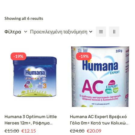
Showing all 6 results
Φίλτρα
Προεπιλεγμένη ταξινόμηση
-19%
-19%
Humana 3 Optimum Little
Humana AC Expert Βρεφικό
Heroes 12m+, Ρόφημα
Γάλα 0m+ Κατά των Κολικών
Γάλακτος σε Σκόνη, 300g
& της Δυσκοιλιότητας,
€
15.00
€
12.15
€
24.80
€
20.09