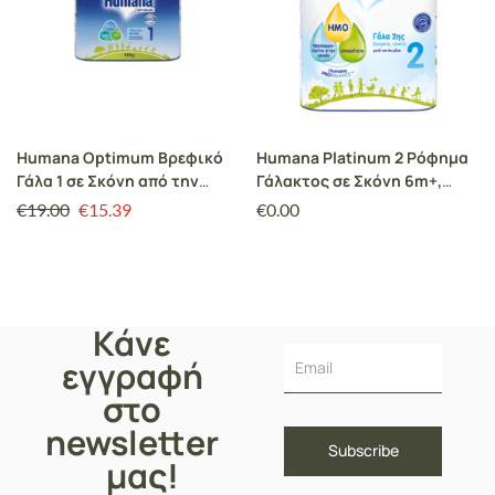
Humana Optimum Βρεφικό
Humana Platinum 2 Ρόφημα
Γάλα 1 σε Σκόνη από την
Γάλακτος σε Σκόνη 6m+,
Πρώτη Μέρα έως τον 6ο
800gr
€
19.00
€
15.39
€
0.00
Μήνα, 400g
Κάνε
εγγραφή
στο
newsletter
μας!