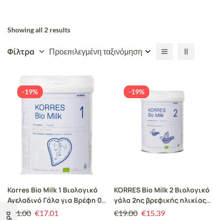
Showing all 2 results
Φίλτρα
Προεπιλεγμένη ταξινόμηση
-19%
-19%
Korres Bio Milk 1 Βιολογικό
KORRES Bio Milk 2 Bιολογικό
Αγελαδινό Γάλα για Βρέφη 0-
γάλα 2ης βρεφικής ηλικίας
6 μηνών 400gr
από 6 -12 μηνών 400gr
€
21.00
€
17.01
€
19.00
€
15.39