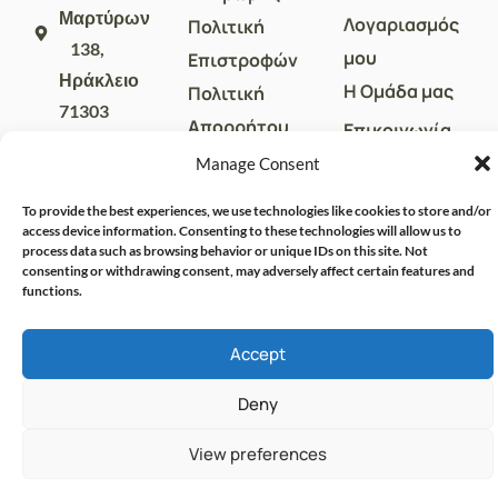
Μαρτύρων
Λογαριασμός
Πολιτική
138,
μου
Επιστροφών
Ηράκλειο
Η Ομάδα μας
Πολιτική
71303
Απορρήτου
Επικοινωνία
sales@crispharmacy.gr
Όροι Χρήσης
Manage Consent
2810
313857
To provide the best experiences, we use technologies like cookies to store and/or
access device information. Consenting to these technologies will allow us to
process data such as browsing behavior or unique IDs on this site. Not
consenting or withdrawing consent, may adversely affect certain features and
functions.
Accept
Deny
© CRISPHARMACY.GR -
CRAFTED WITH ♡ BY
SOLVIT I.T. SOLUTIONS &
COPYRIGHT 2026
View preferences
CONSULTING