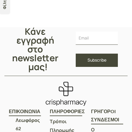
Φίλτρα
Κάνε
εγγραφή
στο
newsletter
μας!
ΕΠΙΚΟΙΝΩΝΙΑ
ΠΛΗΡΟΦΟΡΙΕΣ
ΓΡΗΓΟΡOI
ΣΥΝΔΕΣΜΟΙ
Λεωφόρος
Τρόποι
62
Ο
Πληρωμής