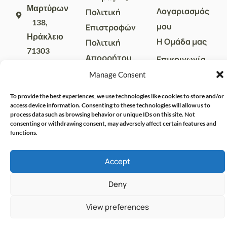
Μαρτύρων
Λογαριασμός
Πολιτική
138,
μου
Επιστροφών
Ηράκλειο
Η Ομάδα μας
Πολιτική
71303
Απορρήτου
Επικοινωνία
sales@crispharmacy.gr
Όροι Χρήσης
Manage Consent
2810
313857
To provide the best experiences, we use technologies like cookies to store and/or
access device information. Consenting to these technologies will allow us to
process data such as browsing behavior or unique IDs on this site. Not
consenting or withdrawing consent, may adversely affect certain features and
functions.
Accept
Deny
© CRISPHARMACY.GR -
CRAFTED WITH ♡ BY
SOLVIT I.T. SOLUTIONS &
COPYRIGHT 2026
View preferences
CONSULTING