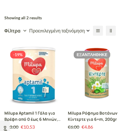
Showing all 2 results
Φίλτρα
Προεπιλεγμένη ταξινόμηση
-19%
ΕΞΑΝΤΛΉΘΗΚΕ
Milupa Aptamil 1 Γάλα για
Milupa Ρόφημα Βοτάνων
Βρέφη από 0 έως 6 Μηνών,
Κίντερτε για 6+m, 200gr
400gr
€
13.00
€
10.53
€
6.00
€
4.86