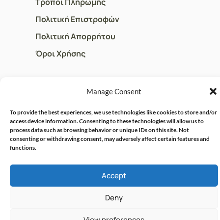
Τρόποι Πληρωμής
Πολιτική Επιστροφών
Πολιτική Απορρήτου
Όροι Χρήσης
ΓΡΗΓΟΡOI ΣΥΝΔΕΣΜΟΙ
Manage Consent
Ο Λογαριασμός μου
To provide the best experiences, we use technologies like cookies to store and/or
access device information. Consenting to these technologies will allow us to
Η Ομάδα μας
process data such as browsing behavior or unique IDs on this site. Not
consenting or withdrawing consent, may adversely affect certain features and
Επικοινωνία
functions.
Accept
© CRISPHARMACY.GR -
CRAFTED WITH ♡ BY
SOLVIT I.T. SOLUTIONS &
COPYRIGHT 2026
Deny
CONSULTING
View preferences