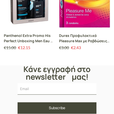
Panthenol Extra Promo His
Durex Προφυλακτικά
Perfect Unboxing Men Eau De
Pleasure Max με Ραβδώσεις
Toilette
3τμχ
€
15.00
€
12.15
€
3.00
€
2.43
Wood/Chocolate/Oriental
Ανδρικό Άρωμα, 50ml & Δώρο
Men After Shave Balm
Κάνε εγγραφή στο
Βάλσαμο για μετά το
Ξύρισμα, 75ml
newsletter μας!