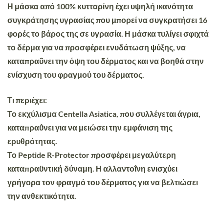
Η μάσκα από 100% κυτταρίνη έχει υψηλή ικανότητα
συγκράτησης υγρασίας που μπορεί να συγκρατήσει 16
φορές το βάρος της σε υγρασία. Η μάσκα τυλίγει σφιχτά
το δέρμα για να προσφέρει ενυδάτωση ψύξης, να
καταπραΰνει την όψη του δέρματος και να βοηθά στην
ενίσχυση του φραγμού του δέρματος.
Τι περιέχει:
Το εκχύλισμα Centella Asiatica, που συλλέγεται άγρια,
καταπραΰνει για να μειώσει την εμφάνιση της
ερυθρότητας.
Το Peptide R-Protector προσφέρει μεγαλύτερη
καταπραϋντική δύναμη. Η αλλαντοΐνη ενισχύει
γρήγορα τον φραγμό του δέρματος για να βελτιώσει
την ανθεκτικότητα.