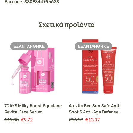
Barcode: 8809844996638
Σχετικά προϊόντα
ΕΞΑΝΤΛΉΘΗΚΕ
ΕΞΑΝΤΛΉΘΗΚΕ
7DAYS Milky Boost Squalane
Apivita Bee Sun Safe Anti-
Revital Face Serum
Spot & Anti-Age Defense
Tinted Face Cream SPF50
€
12.00
€
9.72
€
16.50
€
13.37
50ml