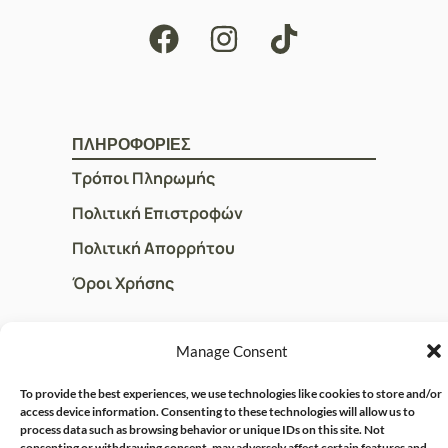
ΠΛΗΡΟΦΟΡΙΕΣ
Τρόποι Πληρωμής
Πολιτική Επιστροφών
Πολιτική Απορρήτου
Όροι Χρήσης
Manage Consent
ΓΡΗΓΟΡOI ΣΥΝΔΕΣΜΟΙ
Ο Λογαριασμός μου
To provide the best experiences, we use technologies like cookies to store and/or
access device information. Consenting to these technologies will allow us to
Η Ομάδα μας
process data such as browsing behavior or unique IDs on this site. Not
consenting or withdrawing consent, may adversely affect certain features and