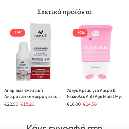
Σχετικά προϊόντα
-19%
-19%
Anaplasis Εντατική
7days Κρέμα για Λαιμό &
Αντιρυτιδική κρέμα για τα
Ντεκολτέ Anti Age Moist My
μάτια & χείλη 15ml
Beauty Week 80ml
€
22.50
€
18.23
€
18.00
€
14.58
Κάνε εγγραφή στο