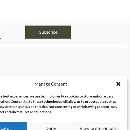
ΥΝΔΕΣΜΟΙ
Manage Consent
ός μου
e best experiences, we use technologies like cookies to store and/or access
ation. Consenting to these technologies will allow us to process data such as
avior or unique IDs on this site. Not consenting or withdrawing consent, may
ect certain features and functions.
ccept
Deny
View preferences