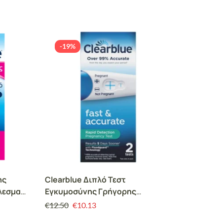
-19%
ης
Clearblue Διπλό Τεστ
λεσμα
Εγκυμοσύνης Γρήγορης
Ανίχνευσης 2τμχ
€
12.50
€
10.13