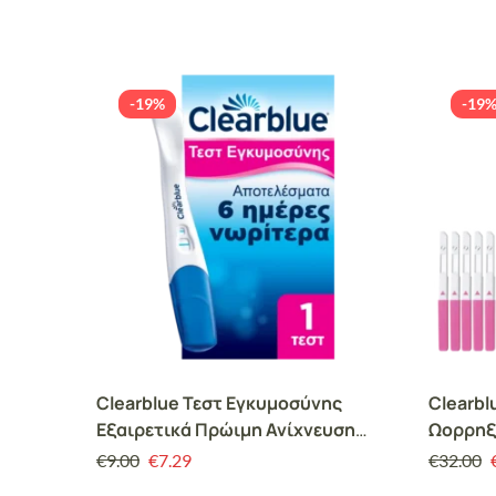
-19%
-19
Clearblue Τεστ Εγκυμοσύνης
Clearbl
Εξαιρετικά Πρώιμη Ανίχνευση
Ωορρηξί
10mIU Value Pack, Αποτελέσματα 6
αποδεδε
€
9.00
€
7.29
€
32.00
ημέρες νωρίτερα, 1 Τεστ
1 Ψηφια