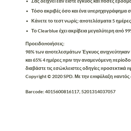
Σας δείχνει εάν είστε έγκυος και πόσες εβδο
Τόσο ακριβές όσο και ένα υπερηχογράφημα 
Κάνετε το τεστ νωρίς: αποτελέσματα 5 ημέρε
Το Clearblue έχει ακρίβεια μεγαλύτερη από 
Προειδοποιήσεις:
98% των αποτελεσμάτων Έγκυος ανιχνεύτηκαν τη
και 65% 4 ημέρες πριν την αναμενόμενη περίοδο
διαβάστε τις εσώκλειστες οδηγίες προσεκτικά πρ
Copyright © 2020 SPD. Με την επιφύλαξη παντός
Barcode: 4015600816117, 5201314037057