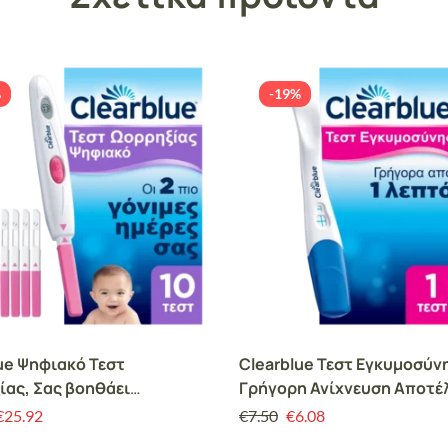
%
-19%
ue Ψηφιακό Τεστ
Clearblue Τεστ Εγκυμοσύν
ας, Σας βοηθάει
Γρήγορη Ανίχνευση Αποτέ
ιγμένα να μείνετε έγκυος,
μόλις σε 1 λεπτό 1τμχ
€
25.92
€
7.50
€
6.08
κή υποδοχή και 10 Τεστ