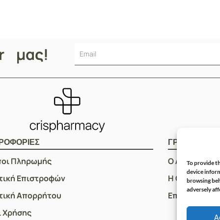
er μας!
ΡΟΦΟΡΙΕΣ
ΓΡΗΓΟΡOI Σ
ποι Πληρωμής
Ο Λογαριασμ
To provide th
device inform
τική Επιστροφών
Η Ομάδα μας
browsing beh
adversely aff
τική Απορρήτου
Επικοινωνία
 Χρήσης
A