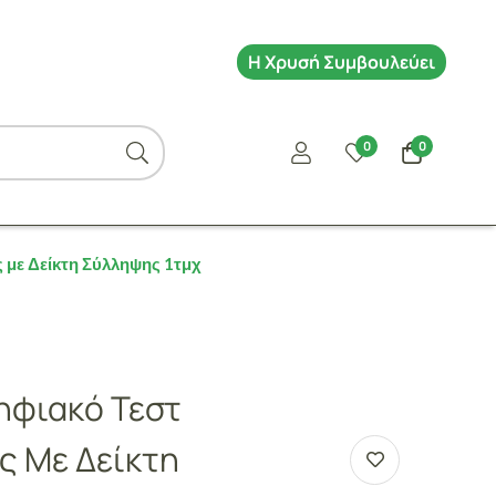
Η Χρυσή Συμβουλεύει
0
0
 με Δείκτη Σύλληψης 1τμχ
ηφιακό Τεστ
ς Με Δείκτη