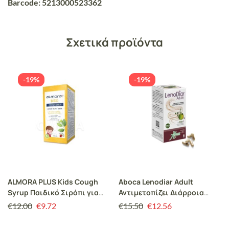
Barcode: 5213000523362
Σχετικά προϊόντα
-19%
-19%
ALMORA PLUS Kids Cough
Aboca Lenodiar Adult
Syrup Παιδικό Σιρόπι για
Αντιμετοπίζει Διάρροια
τον Βήχα, 120ml
20caps
€
12.00
€
9.72
€
15.50
€
12.56