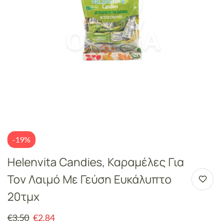
-19%
Helenvita Candies, Καραμέλες Για
Τον Λαιμό Με Γεύση Ευκάλυπτο
20τμχ
€
3.50
€
2.84