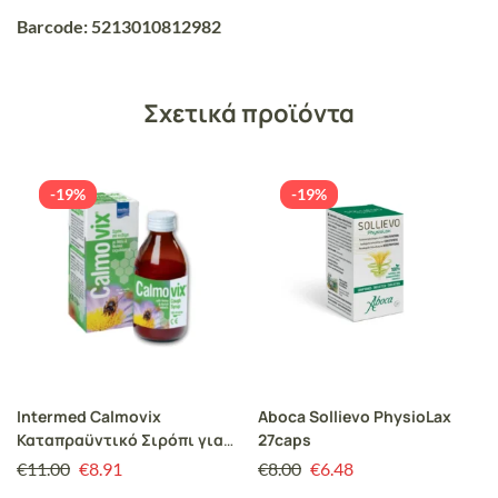
Barcode: 5213010812982
Σχετικά προϊόντα
-19%
-19%
Intermed Calmovix
Aboca Sollievo PhysioLax
Καταπραϋντικό Σιρόπι για
27caps
τον Βήχα 125ml
€
11.00
€
8.91
€
8.00
€
6.48