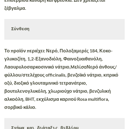
ξέβγαλμα.
Σύνθεση
Το προϊόν περιέχει: Νερό, Πολοξαμερές 184, Κοκο-
γλυκοζίτη, 1,2-Εξανοδιόλη, Φαινοξυαιθανόλη,
Μελίσα
Λαουρυλοσαρκοσινικό νάτριο,
Νερό άνθους/
φύλλου/στελέχους officinalis, βενζοϊκό νάτριο, κιτρικό
οξύ, διοξικό γλουταμινικό τετρανάτριο,
βουτυλενογλυκόλη, χλωριούχο νάτριο, βενζυλική
αλκοόλη, BHT, εκχύλισμα καρπού Rosa multiflora,
σορβικό κάλιο.
Σχήμα και διάταξις βιβλίου