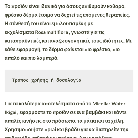
Το προϊόν είναι ιδανικό για όσους επιθυμούν καθαρό,
φρέσκο ​​δέρμα έτοιμο να δεχτεί τις επόμενες θεραπείες.
Η σύνθεσή του είναι εμπλουτισμένη με
εκχυλίσματα
Rosa multiflora
, γνωστά για τις
καταπραϋντικές και αναζωογονητικές τους ιδιότητες. Με
κάθε εφαρμογή, το δέρμα φαίνεται πιο φρέσκο, πιο
απαλό και πιο λαμπερό.
Τρόπος χρήσης ή δοσολογία
Για τα καλύτερα αποτελέσματα από
το Micellar Water
Ikigai
, εφαρμόστε το προϊόν σε ένα βαμβάκι και κάντε
απαλές κινήσεις στο πρόσωπο, τα μάτια και τα χείλη.
Χρησιμοποιήστε πρωί και βράδυ για να διατηρείτε την
επιδερμίδα καθαρή και φρέσκια. Δεν χρειάζεται