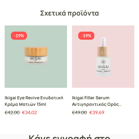
Σχετικά προϊόντα
-19%
-19%
Ikigai Eye Revive Ενυδατική
Ikigai Filler Serum
Κρέμα Ματιών 15ml
Αντιγηραντικός Ορός
Προσώπου Ενυδατική Δράση
€
42.00
€
34.02
€
49.00
€
39.69
15ml
Κάνε εγγραφή στο