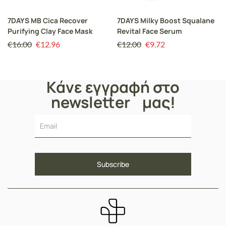
7DAYS MB Cica Recover
7DAYS Milky Boost Squalane
Purifying Clay Face Mask
Revital Face Serum
€
16.00
€
12.96
€
12.00
€
9.72
Κάνε εγγραφή στο
newsletter μας!