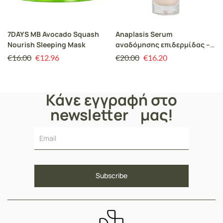
7DAYS MB Avocado Squash
Anaplasis Serum
Nourish Sleeping Mask
αναδόμησης επιδερμίδας –
30 ml
€
16.00
€
12.96
€
20.00
€
16.20
Κάνε εγγραφή στο
newsletter μας!