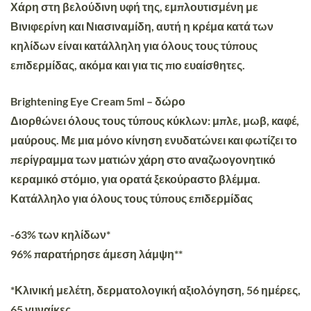
Χάρη στη βελούδινη υφή της, εμπλουτισμένη με
Βινιφερίνη και Νιασιναμίδη, αυτή η κρέμα κατά των
κηλίδων είναι κατάλληλη για όλους τους τύπους
επιδερμίδας, ακόμα και για τις πιο ευαίσθητες.
Brightening Eye Cream 5ml – δώρο
Διορθώνει όλους τους τύπους κύκλων: μπλε, μωβ, καφέ,
μαύρους. Με μια μόνο κίνηση ενυδατώνει και φωτίζει το
περίγραμμα των ματιών χάρη στο αναζωογονητικό
κεραμικό στόμιο, για ορατά ξεκούραστο βλέμμα.
Κατάλληλο για όλους τους τύπους επιδερμίδας
-63% των κηλίδων*
96% παρατήρησε άμεση λάμψη**
*Κλινική μελέτη, δερματολογική αξιολόγηση, 56 ημέρες,
65 γυναίκες.