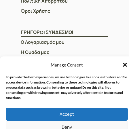
Πολιτική Απορρήτου
Όροι Χρήσης
ΓΡΗΓΟΡOI ΣΥΝΔΕΣΜΟΙ
Ο Λογαριασμός μου
Η Ομάδα μας
Επικοινωνία
Manage Consent
To provide the best experiences, we use technologies like cookies to store and/or
access device information. Consenting to these technologies will allow us to
© CRISPHARMACY.GR -
CRAFTED WITH ♡ BY
process data such as browsing behavior or unique IDs on this site. Not
SOLVIT I.T. SOLUTIONS &
COPYRIGHT 2026
consenting or withdrawing consent, may adversely affect certain features and
CONSULTING
functions.
Accept
Deny