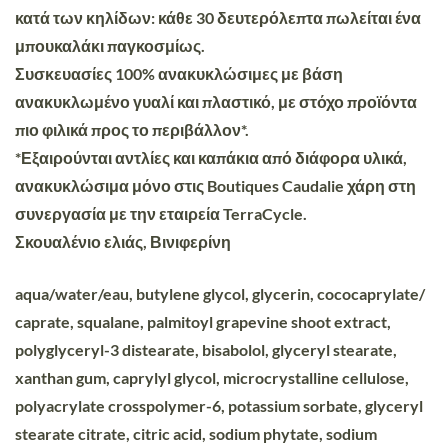
κατά των κηλίδων: κάθε 30 δευτερόλεπτα πωλείται ένα
μπουκαλάκι παγκοσμίως.
Συσκευασίες 100% ανακυκλώσιμες με βάση
ανακυκλωμένο γυαλί και πλαστικό, με στόχο προϊόντα
πιο φιλικά προς το περιβάλλον*.
*Εξαιρούνται αντλίες και καπάκια από διάφορα υλικά,
ανακυκλώσιμα μόνο στις Boutiques Caudalie χάρη στη
συνεργασία με την εταιρεία TerraCycle.
Σκουαλένιο ελιάς, Βινιφερίνη
aqua/water/eau, butylene glycol, glycerin, cococaprylate/
caprate, squalane, palmitoyl grapevine shoot extract,
polyglyceryl-3 distearate, bisabolol, glyceryl stearate,
xanthan gum, caprylyl glycol, microcrystalline cellulose,
polyacrylate crosspolymer-6, potassium sorbate, glyceryl
stearate citrate, citric acid, sodium phytate, sodium