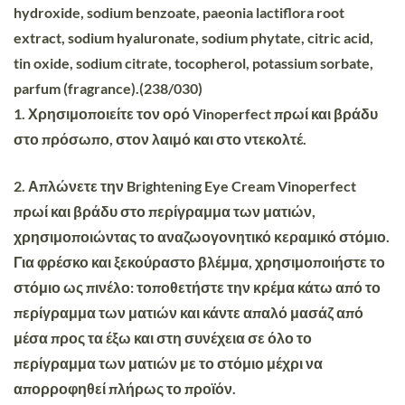
hydroxide, sodium benzoate, paeonia lactiflora root
extract, sodium hyaluronate, sodium phytate, citric acid,
tin oxide, sodium citrate, tocopherol, potassium sorbate,
parfum (fragrance).(238/030)
1. Χρησιμοποιείτε τον ορό Vinoperfect πρωί και βράδυ
στο πρόσωπο, στον λαιμό και στο ντεκολτέ.
2. Απλώνετε την Brightening Eye Cream Vinoperfect
πρωί και βράδυ στο περίγραμμα των ματιών,
χρησιμοποιώντας το αναζωογονητικό κεραμικό στόμιο.
Για φρέσκο και ξεκούραστο βλέμμα, χρησιμοποιήστε το
στόμιο ως πινέλο: τοποθετήστε την κρέμα κάτω από το
περίγραμμα των ματιών και κάντε απαλό μασάζ από
μέσα προς τα έξω και στη συνέχεια σε όλο το
περίγραμμα των ματιών με το στόμιο μέχρι να
απορροφηθεί πλήρως το προϊόν.