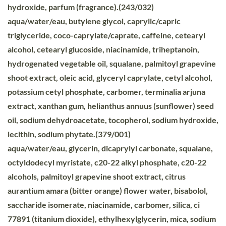
hydroxide, parfum (fragrance).(243/032)
aqua/water/eau, butylene glycol, caprylic/capric
triglyceride, coco-caprylate/caprate, caffeine, cetearyl
alcohol, cetearyl glucoside, niacinamide, triheptanoin,
hydrogenated vegetable oil, squalane, palmitoyl grapevine
shoot extract, oleic acid, glyceryl caprylate, cetyl alcohol,
potassium cetyl phosphate, carbomer, terminalia arjuna
extract, xanthan gum, helianthus annuus (sunflower) seed
oil, sodium dehydroacetate, tocopherol, sodium hydroxide,
lecithin, sodium phytate.(379/001)
aqua/water/eau, glycerin, dicaprylyl carbonate, squalane,
octyldodecyl myristate, c20-22 alkyl phosphate, c20-22
alcohols, palmitoyl grapevine shoot extract, citrus
aurantium amara (bitter orange) flower water, bisabolol,
saccharide isomerate, niacinamide, carbomer, silica, ci
77891 (titanium dioxide), ethylhexylglycerin, mica, sodium