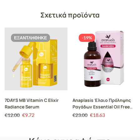
Σχετικά προϊόντα
ΕΞΑΝΤΛΉΘΗΚΕ
-19%
7DAYS MB Vitamin C Elixir
Anaplasis Έλαιο Πρόληψης
Radiance Serum
Ραγάδων Essential Oil Free
100ml
€
12.00
€
9.72
€
23.00
€
18.63