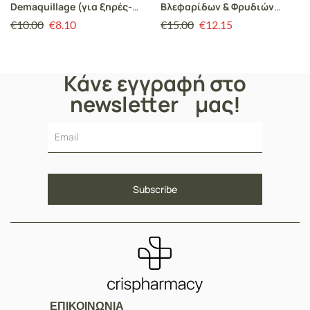
Demaquillage (για ξηρές-
Βλεφαρίδων & Φρυδιών
κανονικές επιδερμίδες)
RPNZL, Αναζωογόνηση,
€
10.00
€
8.10
€
15.00
€
12.15
Ενδυνάμωση &
Ελαστικότητα, 10ml
Κάνε εγγραφή στο
newsletter μας!
ΕΠΙΚΟΙΝΩΝΙΑ