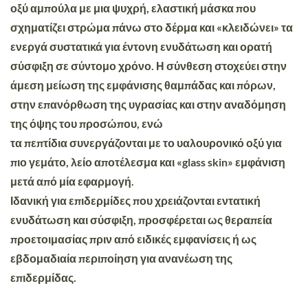
οξύ
αμπούλα με μια ψυχρή, ελαστική μάσκα που
σχηματίζει στρώμα πάνω στο δέρμα και «κλειδώνει» τα
ενεργά συστατικά για έντονη
ενυδάτωση και ορατή
σύσφιξη
σε σύντομο χρόνο. Η σύνθεση στοχεύει στην
άμεση μείωση της εμφάνισης θαμπάδας και πόρων,
στην επανόρθωση της υγρασίας και στην αναδόμηση
της όψης του προσώπου, ενώ
τα
πεπτίδια
συνεργάζονται με το υαλουρονικό οξύ για
πιο γεμάτο, λείο αποτέλεσμα και «glass skin» εμφάνιση
μετά από μία εφαρμογή.
Ιδανική για επιδερμίδες που χρειάζονται εντατική
ενυδάτωση και σύσφιξη,
προσφέρεται ως θεραπεία
προετοιμασίας πριν από ειδικές εμφανίσεις ή ως
εβδομαδιαία περιποίηση για ανανέωση της
επιδερμίδας.