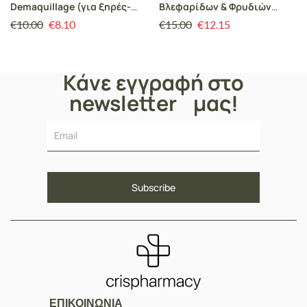
Demaquillage (για ξηρές-
Βλεφαρίδων & Φρυδιών
κανονικές επιδερμίδες)
RPNZL, Αναζωογόνηση,
€
10.00
€
8.10
€
15.00
€
12.15
Ενδυνάμωση &
Ελαστικότητα, 10ml
Κάνε εγγραφή στο
newsletter μας!
ΕΠΙΚΟΙΝΩΝΙΑ