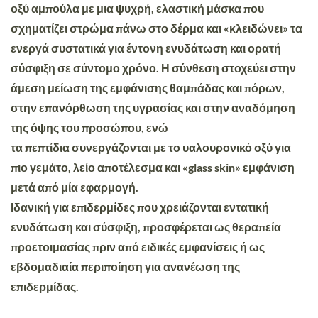
οξύ
αμπούλα με μια ψυχρή, ελαστική μάσκα που
σχηματίζει στρώμα πάνω στο δέρμα και «κλειδώνει» τα
ενεργά συστατικά για έντονη
ενυδάτωση και ορατή
σύσφιξη
σε σύντομο χρόνο. Η σύνθεση στοχεύει στην
άμεση μείωση της εμφάνισης θαμπάδας και πόρων,
στην επανόρθωση της υγρασίας και στην αναδόμηση
της όψης του προσώπου, ενώ
τα
πεπτίδια
συνεργάζονται με το υαλουρονικό οξύ για
πιο γεμάτο, λείο αποτέλεσμα και «glass skin» εμφάνιση
μετά από μία εφαρμογή.
Ιδανική για επιδερμίδες που χρειάζονται εντατική
ενυδάτωση και σύσφιξη,
προσφέρεται ως θεραπεία
προετοιμασίας πριν από ειδικές εμφανίσεις ή ως
εβδομαδιαία περιποίηση για ανανέωση της
επιδερμίδας.