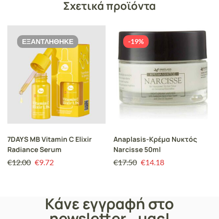
Σχετικά προϊόντα
ΕΞΑΝΤΛΉΘΗΚΕ
-19%
7DAYS MB Vitamin C Elixir
Anaplasis-Κρέμα Νυκτός
Radiance Serum
Narcisse 50ml
€
12.00
€
9.72
€
17.50
€
14.18
Κάνε εγγραφή στο
newsletter μας!