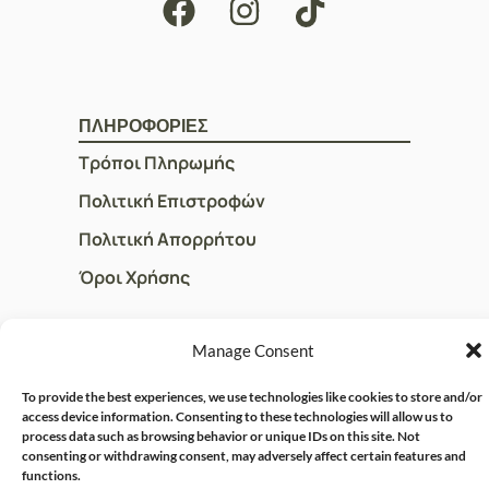
ΠΛΗΡΟΦΟΡΙΕΣ
Τρόποι Πληρωμής
Πολιτική Επιστροφών
Πολιτική Απορρήτου
Όροι Χρήσης
Manage Consent
ΓΡΗΓΟΡOI ΣΥΝΔΕΣΜΟΙ
Ο Λογαριασμός μου
To provide the best experiences, we use technologies like cookies to store and/or
access device information. Consenting to these technologies will allow us to
Η Ομάδα μας
process data such as browsing behavior or unique IDs on this site. Not
consenting or withdrawing consent, may adversely affect certain features and
Επικοινωνία
functions.