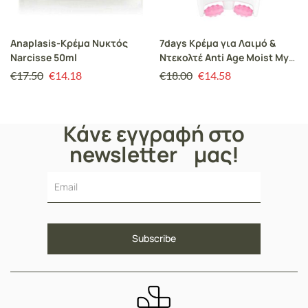
Anaplasis-Κρέμα Νυκτός
7days Κρέμα για Λαιμό &
Narcisse 50ml
Ντεκολτέ Anti Age Moist My
Beauty Week 80ml
€
17.50
€
14.18
€
18.00
€
14.58
Κάνε εγγραφή στο
newsletter μας!