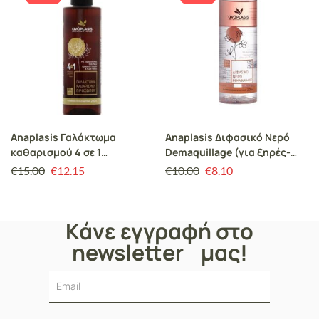
Anaplasis Γαλάκτωμα
Anaplasis Διφασικό Νερό
καθαρισμού 4 σε 1
Demaquillage (για ξηρές-
προσώπου και ματιών (για
κανονικές επιδερμίδες)
€
15.00
€
12.15
€
10.00
€
8.10
κανονικές-μικτές
επιδερμίδες)
Κάνε εγγραφή στο
newsletter μας!