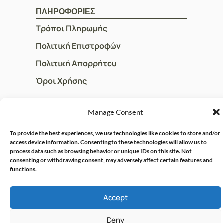
ΠΛΗΡΟΦΟΡΙΕΣ
Τρόποι Πληρωμής
Πολιτική Επιστροφών
Πολιτική Απορρήτου
Όροι Χρήσης
Manage Consent
ΓΡΗΓΟΡOI ΣΥΝΔΕΣΜΟΙ
Ο Λογαριασμός μου
To provide the best experiences, we use technologies like cookies to store and/or
access device information. Consenting to these technologies will allow us to
Η Ομάδα μας
process data such as browsing behavior or unique IDs on this site. Not
consenting or withdrawing consent, may adversely affect certain features and
Επικοινωνία
functions.
Accept
© CRISPHARMACY.GR -
CRAFTED WITH ♡ BY
SOLVIT I.T. SOLUTIONS &
COPYRIGHT 2026
Deny