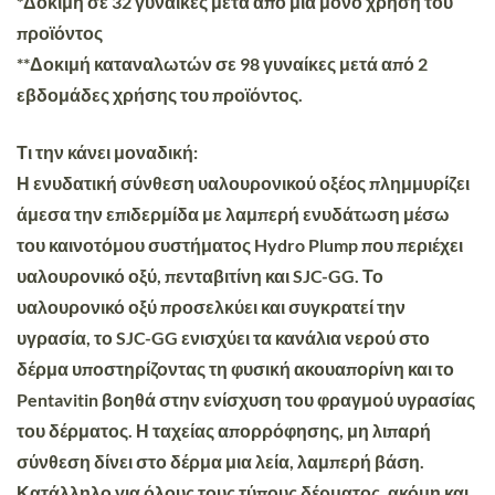
*Δοκιμή σε 32 γυναίκες μετά από μία μόνο χρήση του
προϊόντος
**Δοκιμή καταναλωτών σε 98 γυναίκες μετά από 2
εβδομάδες χρήσης του προϊόντος.
Τι την κάνει μοναδική:
Η ενυδατική σύνθεση υαλουρονικού οξέος πλημμυρίζει
άμεσα την επιδερμίδα με λαμπερή ενυδάτωση μέσω
του καινοτόμου συστήματος Hydro Plump που περιέχει
υαλουρονικό οξύ, πενταβιτίνη και SJC-GG. Το
υαλουρονικό οξύ προσελκύει και συγκρατεί την
υγρασία, το SJC-GG ενισχύει τα κανάλια νερού στο
δέρμα υποστηρίζοντας τη φυσική ακουαπορίνη και το
Pentavitin βοηθά στην ενίσχυση του φραγμού υγρασίας
του δέρματος. Η ταχείας απορρόφησης, μη λιπαρή
σύνθεση δίνει στο δέρμα μια λεία, λαμπερή βάση.
Κατάλληλο για όλους τους τύπους δέρματος, ακόμη και