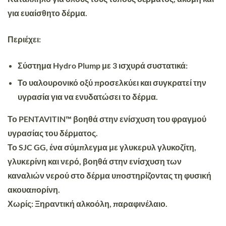
για ευαίσθητο δέρμα.
Περιέχει
:
Σύστημα Hydro Plump με 3 ισχυρά συστατικά:
Το υαλουρονικό οξύ προσελκύει και συγκρατεί την
υγρασία για να ενυδατώσει το δέρμα.
Το
PENTAVITIN
™ βοηθά στην ενίσχυση του φραγμού
υγρασίας του δέρματος.
Το SJC GG, ένα σύμπλεγμα με γλυκερυλ γλυκοζίτη,
γλυκερίνη και νερό, βοηθά στην ενίσχυση των
καναλιών νερού στο δέρμα υποστηρίζοντας τη φυσική
ακουαπορίνη.
Χωρίς: Ξηραντική αλκοόλη, παραφινέλαιο.