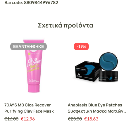
Barcode: 8809844996782
Σχετικά προϊόντα
ΕΞΑΝΤΛΉΘΗΚΕ
-19%
7DAYS MB Cica Recover
Anaplasis Blue Eye Patches
Purifying Clay Face Mask
Συσφικτική Μάσκα Ματιών,
60 patches
€
16.00
€
12.96
€
23.00
€
18.63