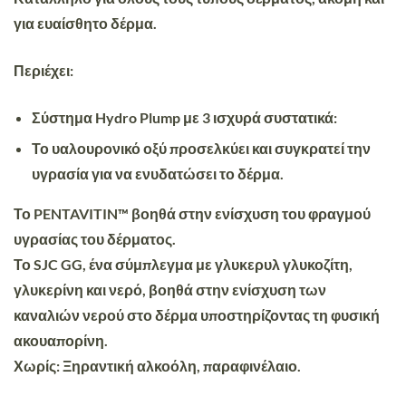
για ευαίσθητο δέρμα.
Περιέχει
:
Σύστημα Hydro Plump με 3 ισχυρά συστατικά:
Το υαλουρονικό οξύ προσελκύει και συγκρατεί την
υγρασία για να ενυδατώσει το δέρμα.
Το
PENTAVITIN
™ βοηθά στην ενίσχυση του φραγμού
υγρασίας του δέρματος.
Το SJC GG, ένα σύμπλεγμα με γλυκερυλ γλυκοζίτη,
γλυκερίνη και νερό, βοηθά στην ενίσχυση των
καναλιών νερού στο δέρμα υποστηρίζοντας τη φυσική
ακουαπορίνη.
Χωρίς: Ξηραντική αλκοόλη, παραφινέλαιο.