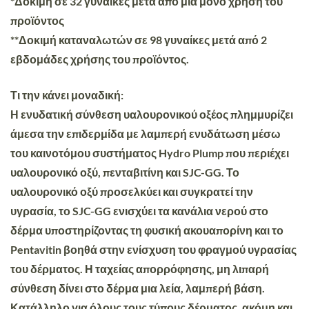
*Δοκιμή σε 32 γυναίκες μετά από μία μόνο χρήση του
προϊόντος
**Δοκιμή καταναλωτών σε 98 γυναίκες μετά από 2
εβδομάδες χρήσης του προϊόντος.
Τι την κάνει μοναδική:
Η ενυδατική σύνθεση υαλουρονικού οξέος πλημμυρίζει
άμεσα την επιδερμίδα με λαμπερή ενυδάτωση μέσω
του καινοτόμου συστήματος Hydro Plump που περιέχει
υαλουρονικό οξύ, πενταβιτίνη και SJC-GG. Το
υαλουρονικό οξύ προσελκύει και συγκρατεί την
υγρασία, το SJC-GG ενισχύει τα κανάλια νερού στο
δέρμα υποστηρίζοντας τη φυσική ακουαπορίνη και το
Pentavitin βοηθά στην ενίσχυση του φραγμού υγρασίας
του δέρματος. Η ταχείας απορρόφησης, μη λιπαρή
σύνθεση δίνει στο δέρμα μια λεία, λαμπερή βάση.
Κατάλληλο για όλους τους τύπους δέρματος, ακόμη και