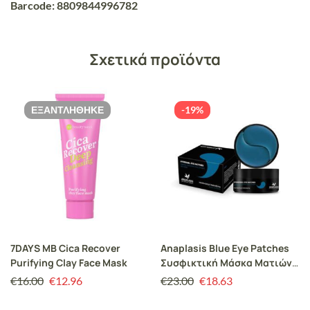
Barcode: 8809844996782
Σχετικά προϊόντα
ΕΞΑΝΤΛΉΘΗΚΕ
-19%
7DAYS MB Cica Recover
Anaplasis Blue Eye Patches
Purifying Clay Face Mask
Συσφικτική Μάσκα Ματιών,
60 patches
€
16.00
€
12.96
€
23.00
€
18.63