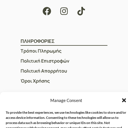
ΠΛΗΡΟΦΟΡΙΕΣ
Τρόποι Πληρωμής
Πολιτική Επιστροφών
Πολιτική Απορρήτου
Όροι Χρήσης
Manage Consent
ΓΡΗΓΟΡOI ΣΥΝΔΕΣΜΟΙ
Ο Λογαριασμός μου
To provide the best experiences, we use technologies like cookies to store and/or
access device information. Consenting to these technologies will allow us to
Η Ομάδα μας
process data such as browsing behavior or unique IDs on this site. Not
consenting or withdrawing consent, may adversely affect certain features and