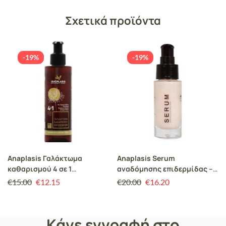
Σχετικά προϊόντα
-19%
-19%
Anaplasis Γαλάκτωμα
Anaplasis Serum
καθαρισμού 4 σε 1
αναδόμησης επιδερμίδας –
προσώπου και ματιών (για
30 ml
€
15.00
€
12.15
€
20.00
€
16.20
κανονικές-μικτές
επιδερμίδες)
Κάνε εγγραφή στο