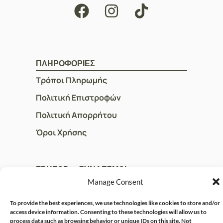
ΠΛΗΡΟΦΟΡΙΕΣ
Τρόποι Πληρωμής
Πολιτική Επιστροφών
Πολιτική Απορρήτου
Όροι Χρήσης
ΓΡΗΓΟΡOI ΣΥΝΔΕΣΜΟΙ
Manage Consent
Ο Λογαριασμός μου
Η Ομάδα μας
To provide the best experiences, we use technologies like cookies to store and/or
access device information. Consenting to these technologies will allow us to
Επικοινωνία
process data such as browsing behavior or unique IDs on this site. Not