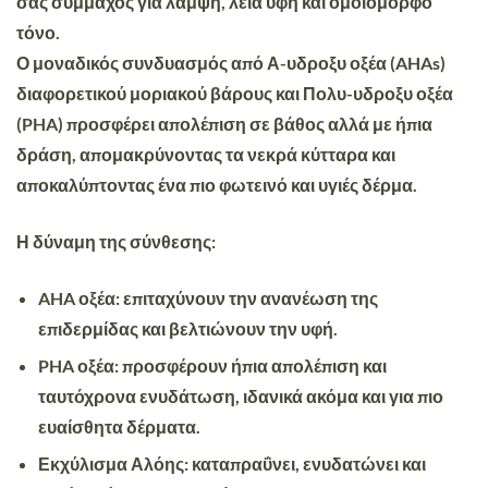
σας σύμμαχος για
λάμψη, λεία υφή και ομοιόμορφο
τόνο.
Ο μοναδικός συνδυασμός από Α-υδροξυ οξέα (AHAs)
διαφορετικού μοριακού βάρους και Πολυ-υδροξυ οξέα
(PHA) προσφέρει
απολέπιση
σε βάθος αλλά με ήπια
δράση, απομακρύνοντας τα νεκρά κύτταρα και
αποκαλύπτοντας ένα πιο φωτεινό και υγιές δέρμα.
Η δύναμη της σύνθεσης:
AHA οξέα: επιταχύνουν την ανανέωση της
επιδερμίδας και βελτιώνουν την υφή.
PHA οξέα: προσφέρουν ήπια απολέπιση και
ταυτόχρονα ενυδάτωση, ιδανικά ακόμα και για πιο
ευαίσθητα δέρματα.
Εκχύλισμα Αλόης: καταπραΰνει, ενυδατώνει και