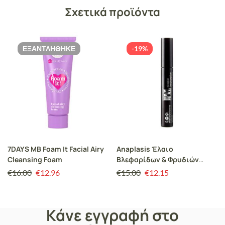
Σχετικά προϊόντα
ΕΞΑΝΤΛΉΘΗΚΕ
-19%
7DAYS MB Foam It Facial Airy
Anaplasis Έλαιο
Cleansing Foam
Βλεφαρίδων & Φρυδιών
RPNZL, Αναζωογόνηση,
€
16.00
€
12.96
€
15.00
€
12.15
Ενδυνάμωση &
Ελαστικότητα, 10ml
Κάνε εγγραφή στο