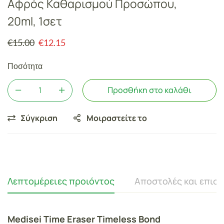
Αφρός Καθαρισμού Προσώπου,
20ml, 1σετ
€
15.00
€
12.15
Ποσότητα
Προσθήκη στο καλάθι
Σύγκριση
Μοιραστείτε το
Λεπτομέρειες προιόντος
Αποστολές και επισ
Medisei Time Eraser Timeless Bond