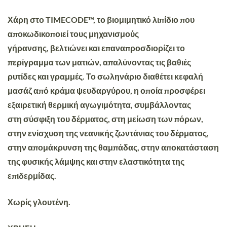
Χάρη στο
TIMECODE
™, το βιομιμητικό λιπίδιο που
αποκωδικοποιεί τους μηχανισμούς
γήρανσης,
βελτιώνει και επαναπροσδιορίζει το
περίγραμμα των ματιών
,
απαλύνοντας
τις
βαθιές
ρυτίδες και γραμμές.
Το
σωληνάριο
διαθέτει
κεφαλή
μασάζ
από κράμα ψευδαργύρου, η οποία προσφέρει
εξαιρετική θερμική αγωγιμότητα, συμβάλλοντας
στη
σύσφιξη του δέρματος
, στη μείωση των πόρων,
στην ενίσχυση της νεανικής ζωντάνιας του δέρματος,
στην απομάκρυνση της θαμπάδας, στην αποκατάσταση
της φυσικής λάμψης και στην ελαστικότητα της
επιδερμίδας.
Χωρίς γλουτένη.