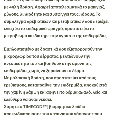
με
4πλή δράση
.
Αφαιρεί αποτελεσματικά το μακιγιάζ,
ρύπους, λιπαρότητα και συσφίγγει τους πόρους.
Το
σύμπλεγμα πρεβιοτικών και μεταβιοτικών που περιέχει,
ενισχύει το επιδερμικό φραγμό, προστατεύει το
μικροβίωμα και διατηρεί την υγρασία της επιδερμίδας.
Εμπλουτισμένο με δραστικά που εξισορροπούν την
μικροχλωρίδα του δέρματος, βελτιώνουν την
ανεκτικότητα του και βοηθούν στην άμυνα της
επιδερμίδας
χωρίς να ξηραίνουν το δέρμα
.
Με
μαλακτική δράση
, που προστατεύει από τους
ερεθισμούς, καταπραΰνει την επιδερμίδα, αποκαθιστά
την χαμένη λάμψη και αφήνει το δέρμα απαλό, λείο και
ελεύθερο να αναπνεύσει.
Χάρη στο
TIMECODE™,
βιομιμητικό λιπίδιο
αποκωδικοποίησης του μηχανισμού γήρανσης που