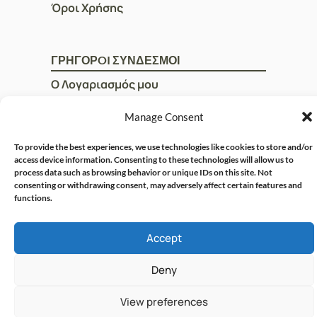
Όροι Χρήσης
ΓΡΗΓΟΡOI ΣΥΝΔΕΣΜΟΙ
Ο Λογαριασμός μου
Η Ομάδα μας
Manage Consent
Επικοινωνία
To provide the best experiences, we use technologies like cookies to store and/or
access device information. Consenting to these technologies will allow us to
process data such as browsing behavior or unique IDs on this site. Not
© CRISPHARMACY.GR -
CRAFTED WITH ♡ BY
consenting or withdrawing consent, may adversely affect certain features and
functions.
SOLVIT I.T. SOLUTIONS &
COPYRIGHT 2026
CONSULTING
Accept
Deny
View preferences