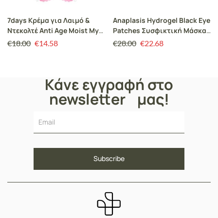
7days Κρέμα για Λαιμό &
Anaplasis Hydrogel Black Eye
Ντεκολτέ Anti Age Moist My
Patches Συσφικτική Μάσκα
Beauty Week 80ml
Ματιών, 60paches
€
18.00
€
14.58
€
28.00
€
22.68
Κάνε εγγραφή στο
newsletter μας!