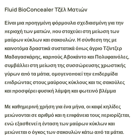
Fluid BioConcealer Τζέλ Ματιών
Είναι μια προηγμένη φόρμουλα σχεδιασμένη για την
περιοχή των ματιών, που στοχεύει στη
μείωση των
μαύρων κύκλων και σακουλών
. Η σύνθεση της με
καινοτόμα δραστικά συστατικά όπως άγριο Τζίντζερ
Μαδαγασκάρης, καρπούς Αβοκάντο και Πολυφαινόλες,
συμβάλλει στη
μείωση της συσσώρευσης χρωστικής
γύρων από τα μάτια,
ομογενοποιεί την επιδερμίδα
επιδρώντας στους μαύρους κύκλους και τις σακούλες
και προσφέρει φυσική
λάμψη και φωτεινό βλέμμα
Με καθημερινή χρήση για ένα μήνα,
οι καφέ κηλίδες
μειώνονται
σε αριθμό και η επιφάνεια τους περιορίζεται,
ενώ
εξασθενεί η ένταση των μαύρων κύκλων
και
μειώνεται ο όγκος των σακουλών κάτω από τα μάτια.