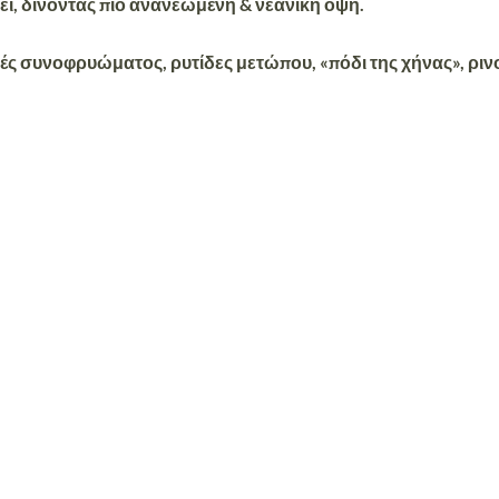
ει, δίνοντας πιο ανανεωμένη & νεανική όψη.
ές συνοφρυώματος, ρυτίδες μετώπου, «πόδι της χήνας», ρινο