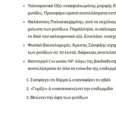
Υαλουρονικό Οξύ
: ενκαψυλιωμένης μορφής δι
ρυτίδες. Προσφέρει ορατά αποτελέσματα εντός
Θαλάσσιος Πολυσακχαρίτης:
από το εκχύλισ
μείωση των ρυτίδων. Παράλληλα, οι υαλουρο
το δικό του υαλουρονικό οξύ. Επιπλέον, ενισ
Φυσικό Βιοπολυμερές:
Άμεσης Σύσφιξης σχημα
των ρυτίδων σε 10 λεπτά, διάρκειας αποτελέσ
Bιοενεργό Ceramide NP:
λόγω της βιοδιαθεσι
αποτελέσματα σε όλα τα επίπεδα της επιδερμ
Συσφίγγει το δέρμα & επαναφέρει το οβάλ
«Γεμίζει» & επαναπυκνώνει την επιδερμίδα
Μειώνει την όψη των ρυτίδων