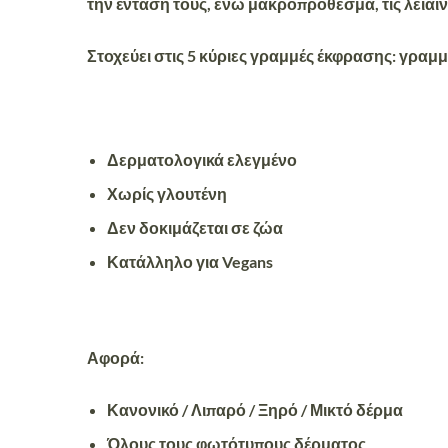
την ένταση τους, ενώ μακροπρόθεσμα, τις λειαίν
Στοχεύει στις
5 κύριες γραμμές έκφρασης
: γραμμ
Δερματολογικά ελεγμένο
Χωρίς γλουτένη
Δεν δοκιμάζεται σε ζώα
Κατάλληλο για Vegans
Αφορά:
Κανονικό / Λιπαρό / Ξηρό / Μικτό δέρμα
Όλους τους φωτότυπους δέρματος