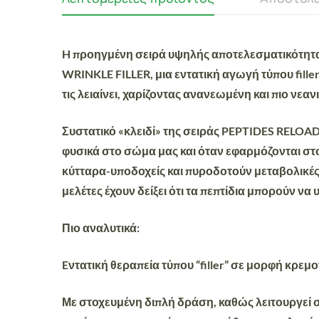
H προηγμένη σειρά υψηλής αποτελεσματικότητ
WRINKLE FILLER
, μια εντατική αγωγή τύπου fille
τις
λειαίνει
, χαρίζοντας
ανανεωμένη
και πιο
νεαν
Συστατικό «κλειδί» της σειράς
PEPTIDES RELOA
φυσικά στο σώμα μας και όταν εφαρμόζονται στ
κύτταρα-υποδοχείς και πυροδοτούν μεταβολικές 
μελέτες έχουν δείξει ότι τα πεπτίδια μπορούν 
Πιο αναλυτικά
:
Eντατική θεραπεία τύπου “filler” σε μορφή κρεμο
Με
στοχευμένη διπλή δράση
, καθώς λειτουργεί 