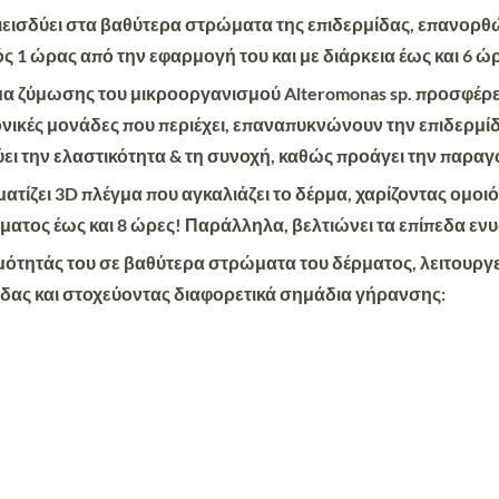
εισδύει στα βαθύτερα στρώματα της επιδερμίδας, επανορθώ
 1 ώρας από την εφαρμογή του και με διάρκεια έως και 6 ώ
μα ζύμωσης του μικροοργανισμού Alteromonas sp. προσφέρε
νικές μονάδες που περιέχει, επαναπυκνώνουν την επιδερμί
χύει την ελαστικότητα & τη συνοχή, καθώς προάγει την παρ
τίζει 3D πλέγμα που αγκαλιάζει το δέρμα, χαρίζοντας ομοι
ματος έως και 8 ώρες! Παράλληλα, βελτιώνει τα επίπεδα εν
μότητάς του σε βαθύτερα στρώματα του δέρματος, λειτουργ
ίδας και στοχεύοντας διαφορετικά σημάδια γήρανσης: