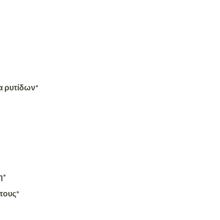
α ρυτίδων*
η*
τους*