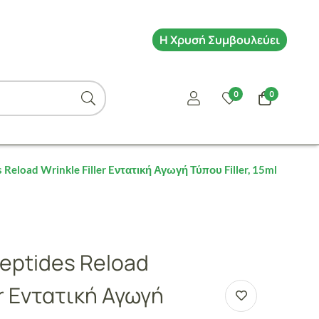
Η Χρυσή Συμβουλεύει
0
0
 Reload Wrinkle Filler Eντατική Αγωγή Τύπου Filler, 15ml
Peptides Reload
er Eντατική Αγωγή