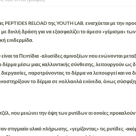
ας
PEPTIDES RELOAD
της
YOUTH LAB.
ενισχύεται με την πρ
r με
διπλή δράση
για να εξασφαλίζει το
άμεσο «γέμισμα» των
ική επιδερμίδα
.
D
είναι τα
Πεπτίδια
-αλυσίδες αμινοξέων που ενώνονται μεταξ
ο δέρμα μέσω μιας καλλυντικής σύνθεσης, λειτουργούν ως δ
διεργασίες, παροτρύνοντας το δέρμα να λειτουργεί και να δ
να υποστηρίξουν το δέρμα σε πολλαπλά επίπεδα, όπως
σύσφιξη
τζέλ, που
μειώνει την όψη των ρυτίδων
οι οποίες προκαλούν
σαν στιγμιαίο υλικό πλήρωσης, «γεμίζοντας» τις ρυτίδες -ακό