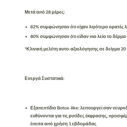
Μετά από 28 μέρες:
82% συμφώνησαν ότι είχαν λιγότερο ορατές λ
80% συμφώνησαν ότι είδαν πιο λείο το δέρμα 
*Κλινική μελέτη αυτο-αξιολόγησης σε δείγμα 20
Ενεργά Συστατικά:
Εξαπεπτίδιο Botox-like:
λειτουργεί σαν νευρο
ευθύνονται για τις ρυτίδες έκφρασης, προσφέ
έπειτα από χρήση 1 εβδομάδας