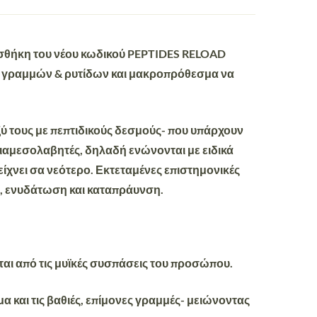
οσθήκη του νέου κωδικού
PEPTIDES RELOAD
 γραμμών & ρυτίδων
και μακροπρόθεσμα να
ύ τους με πεπτιδικούς δεσμούς- που υπάρχουν
ιαμεσολαβητές, δηλαδή ενώνονται με ειδικά
είχνει σα νεότερο. Εκτεταμένες επιστημονικές
,
ενυδάτωση
και
καταπράυνση
.
ται από τις μυϊκές συσπάσεις του προσώπου.
μα και τις βαθιές, επίμονες γραμμές- μειώνοντας