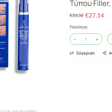
Τύπου Filler,
€
27.14
€
33.50
Ποσότητα
Σύγκριση
Μ
ς και επιστροφές