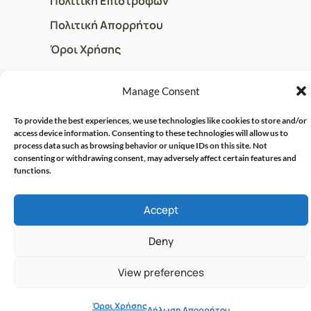
Πολιτική Επιστροφών
Πολιτική Απορρήτου
Όροι Χρήσης
Manage Consent
ΓΡΗΓΟΡOI ΣΥΝΔΕΣΜΟΙ
To provide the best experiences, we use technologies like cookies to store and/or
Ο Λογαριασμός μου
access device information. Consenting to these technologies will allow us to
process data such as browsing behavior or unique IDs on this site. Not
Η Ομάδα μας
consenting or withdrawing consent, may adversely affect certain features and
Επικοινωνία
functions.
Accept
© CRISPHARMACY.GR -
CRAFTED WITH ♡ BY
SOLVIT I.T. SOLUTIONS &
COPYRIGHT 2026
Deny
CONSULTING
View preferences
Όροι Χρήσης
Δήλωση Απορρήτου