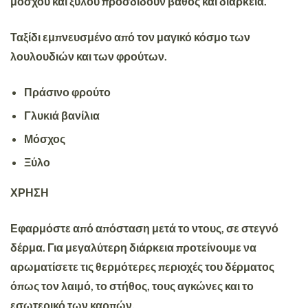
μόσχου και ξύλου προσδίδουν
βάθος
και
διάρκεια
.
Ταξίδι εμπνευσμένο από τον μαγικό κόσμο των
λουλουδιών και των φρούτων.
Πράσινο φρούτο
Γλυκιά βανίλια
Μόσχος
Ξύλο
ΧΡΗΣΗ
Εφαρμόστε από απόσταση μετά το ντους, σε στεγνό
δέρμα. Για μεγαλύτερη διάρκεια προτείνουμε να
αρωματίσετε τις θερμότερες περιοχές του δέρματος
όπως τον λαιμό, το στήθος, τους αγκώνες και το
εσωτερικό των καρπών.