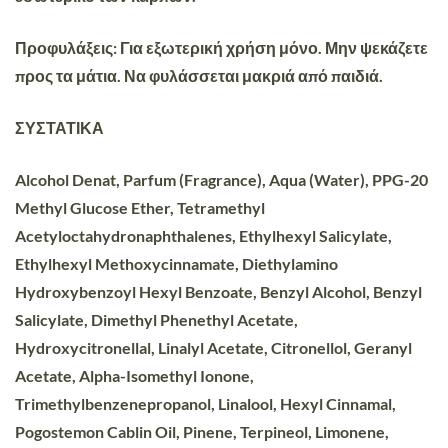
Προφυλάξεις:
Για εξωτερική χρήση μόνο. Μην ψεκάζετε
προς τα μάτια. Να φυλάσσεται μακριά από παιδιά.
ΣΥΣΤΑΤΙΚΑ
Alcohol Denat, Parfum (Fragrance), Aqua (Water), PPG-20
Methyl Glucose Ether, Tetramethyl
Acetyloctahydronaphthalenes, Ethylhexyl Salicylate,
Ethylhexyl Methoxycinnamate, Diethylamino
Hydroxybenzoyl Hexyl Benzoate, Benzyl Alcohol, Benzyl
Salicylate, Dimethyl Phenethyl Acetate,
Hydroxycitronellal, Linalyl Acetate, Citronellol, Geranyl
Acetate, Alpha-Isomethyl Ionone,
Trimethylbenzenepropanol, Linalool, Hexyl Cinnamal,
Pogostemon Cablin Oil, Pinene, Terpineol, Limonene,