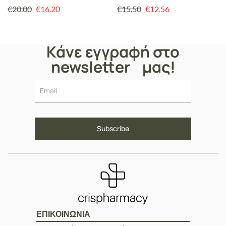
Ζαφείρι, Τριπεπτίδια, Αλόη
€
20.00
€
16.20
€
15.50
€
12.56
& Υαλουρονικό Δύο Τύπων –
15 ml
Κάνε εγγραφή στο
newsletter μας!
ΕΠΙΚΟΙΝΩΝΙΑ