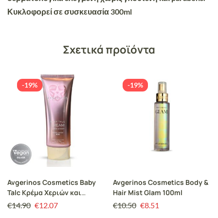
Κυκλοφορεί σε συσκευασία 300ml
Σχετικά προϊόντα
-19%
-19%
Avgerinos Cosmetics Baby
Avgerinos Cosmetics Body &
Talc Κρέμα Χεριών και
Hair Mist Glam 100ml
Σώματος 200ml
€
14.90
€
12.07
€
10.50
€
8.51