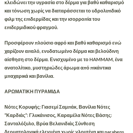
κλειδώνει την υγρασία στο δέρμα για βαθύ καθαρισμό
και τόνωση χωρίς να διαταράσσεται το υδρολιπιδικό
φιλμ της επιδερμίδας και την ισορροπία του
επιδερμιδικού φραγμού.
Προσφέρουν πλούσιο αφρό και βαθύ καθαρισμό ενώ
χαρίζουν απαλό, ενυδατωμένο δέρμα και βελούδινη
αίσθηση στο δέρμα. Ενισχυμένο με το HAMMAM, ένα
ανατολίτικο, μυστηριώδες άρωμα από πικάντικα
μπαχαρικά και βανίλια.
ΑΡΩΜΑΤΙΚΗ ΠΥΡΑΜΙΔΑ
Νότες Κορυφής: Γιασεμί Σαμπάκ, Βανίλια Νότες
“Καρδιάς”: Γλυκάνισος, Καραμέλα Νότες Βάσης:
Σανταλόξυλο, Βρύα Βελανιδιάς Σύνθεση
δερματολογικά ελεγμένη χωρίς γλουτένη και parabens.