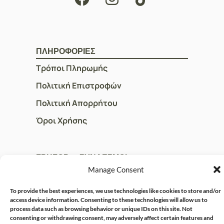
ΠΛΗΡΟΦΟΡΙΕΣ
Τρόποι Πληρωμής
Πολιτική Επιστροφών
Πολιτική Απορρήτου
Όροι Χρήσης
ΓΡΗΓΟΡOI ΣΥΝΔΕΣΜΟΙ
Manage Consent
Ο Λογαριασμός μου
Η Ομάδα μας
To provide the best experiences, we use technologies like cookies to store and/or
access device information. Consenting to these technologies will allow us to
Επικοινωνία
process data such as browsing behavior or unique IDs on this site. Not
consenting or withdrawing consent, may adversely affect certain features and