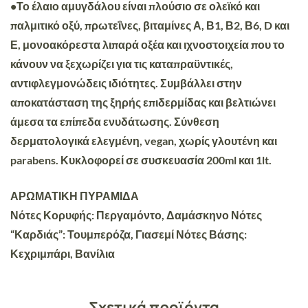
•Το έλαιο αμυγδάλου είναι πλούσιο σε ολεϊκό και
παλμιτικό οξύ, πρωτεΐνες, βιταμίνες Α, Β1, Β2, Β6, D και
Ε, μονοακόρεστα λιπαρά οξέα και ιχνοστοιχεία που το
κάνουν να ξεχωρίζει για τις καταπραϋντικές,
αντιφλεγμονώδεις ιδιότητες. Συμβάλλει στην
αποκατάσταση της ξηρής επιδερμίδας και βελτιώνει
άμεσα τα επίπεδα ενυδάτωσης. Σύνθεση
δερματολογικά ελεγμένη, vegan, χωρίς γλουτένη και
parabens. Κυκλοφορεί σε συσκευασία 200ml και 1lt.
ΑΡΩΜΑΤΙΚΗ ΠΥΡΑΜΙΔΑ
Νότες Κορυφής: Περγαμόντο, Δαμάσκηνο Νότες
“Καρδιάς”: Τουμπερόζα, Γιασεμί Νότες Βάσης:
Κεχριμπάρι, Βανίλια
Σχετικά προϊόντα