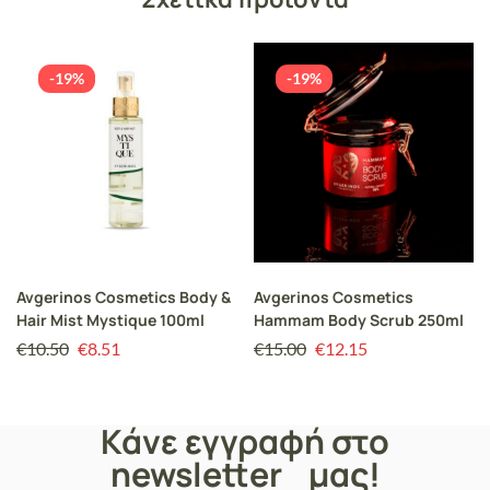
-19%
-19%
Avgerinos Cosmetics Body &
Avgerinos Cosmetics
Hair Mist Mystique 100ml
Hammam Body Scrub 250ml
€
10.50
€
8.51
€
15.00
€
12.15
Κάνε εγγραφή στο
newsletter μας!