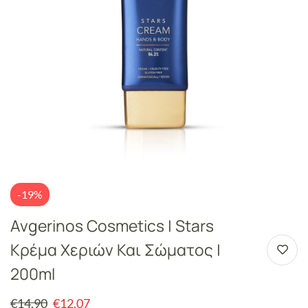
-19%
Avgerinos Cosmetics | Stars
Κρέμα Χεριών Και Σώματος |
200ml
€
14.90
€
12.07