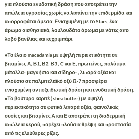
για πλούσια ενυδατική δράση που αποτρέπει την
απώλεια υγρασίας χωρίς να λιπαίνει την επιδερμίδα και
απορροφάται άμεσα. Ενισχυμένη με το Stars, ένα
άρωμα αισθησιακό, λουλουδάτο άρωμα με νότες απο
λοβό βανίλιας και κεχριμπάρι.
•Το έλαιο macadamia με υψηλή περιεκτικότητα σε
βιταμίνες Α, Β1, Β2, Β3 , C και Ε, πρωτεΐνες, πολύτιμα
μέταλλα- μαγνήσιο και σίδηρο- , λιπαρά οξέα και
πλούσιο σε παλμιτελαϊκό οξύ Ω-7 προσφέρει
ενισχυμένη αντιοξειδωτική δράση και ενυδατική δράση.
•Το βούτυρο καριτέ ( shea butter) με υψηλή
περιεκτικότητα σε φυτικά λιπαρά οξέα, φαινολικές
ουσίες και βιταμίνες Α και Ε αποτρέπει τη διαδερμική
απώλεια νερού, παρέχει πλούσια θρέψη και προστασία
από τις ελεύθερες ρίζες.