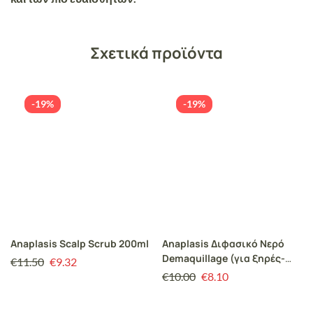
Σχετικά προϊόντα
-19%
-19%
Anaplasis Scalp Scrub 200ml
Anaplasis Διφασικό Νερό
Demaquillage (για ξηρές-
€
11.50
€
9.32
κανονικές επιδερμίδες)
€
10.00
€
8.10