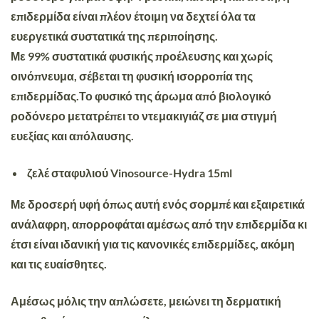
επιδερμίδα είναι πλέον έτοιμη να δεχτεί όλα τα
ευεργετικά συστατικά της περιποίησης.
Με 99% συστατικά φυσικής προέλευσης και χωρίς
οινόπνευμα, σέβεται τη φυσική ισορροπία της
επιδερμίδας.Το φυσικό της άρωμα από βιολογικό
ροδόνερο μετατρέπει το ντεμακιγιάζ σε μια στιγμή
ευεξίας και απόλαυσης.
ζελέ σταφυλιού Vinosource-Hydra 15ml
Με δροσερή υφή όπως αυτή ενός σορμπέ και εξαιρετικά
ανάλαφρη, απορροφάται αμέσως από την επιδερμίδα κι
έτσι είναι ιδανική για τις κανονικές επιδερμίδες, ακόμη
και τις ευαίσθητες.
Αμέσως μόλις την απλώσετε, μειώνει τη δερματική