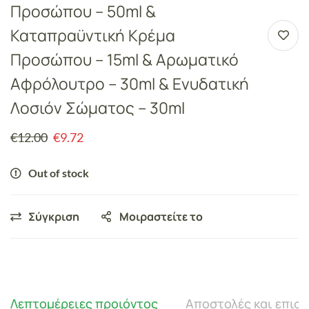
Προσώπου – 50ml &
Καταπραϋντική Κρέμα
Προσώπου – 15ml & Αρωματικό
Αφρόλουτρο – 30ml & Ενυδατική
Λοσιόν Σώματος – 30ml
€
12.00
€
9.72
Out of stock
Σύγκριση
Μοιραστείτε το
Λεπτομέρειες προιόντος
Αποστολές και επισ