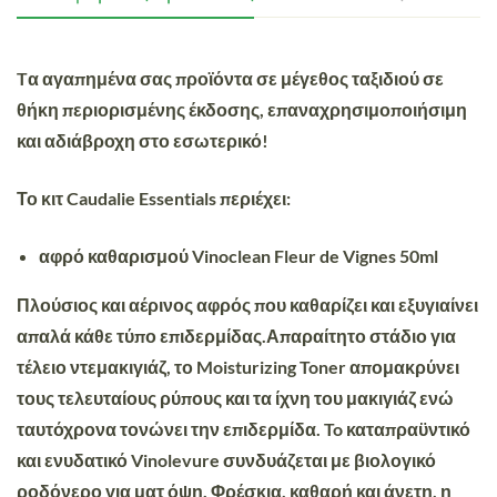
Tα αγαπημένα σας προϊόντα σε μέγεθος ταξιδιού σε
θήκη περιορισμένης έκδοσης, επαναχρησιμοποιήσιμη
και αδιάβροχη στο εσωτερικό!
Το κιτ Caudalie Essentials περιέχει:
αφρό καθαρισμού Vinoclean Fleur de Vignes 50ml
Πλούσιος και αέρινος αφρός που καθαρίζει και εξυγιαίνει
απαλά κάθε τύπο επιδερμίδας.Απαραίτητο στάδιο για
τέλειο ντεμακιγιάζ, το Moisturizing Toner απομακρύνει
τους τελευταίους ρύπους και τα ίχνη του μακιγιάζ ενώ
ταυτόχρονα τονώνει την επιδερμίδα. To καταπραϋντικό
και ενυδατικό Vinolevure συνδυάζεται με βιολογικό
ροδόνερο για ματ όψη. Φρέσκια, καθαρή και άνετη, η