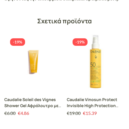
Σχετικά προϊόντα
-19%
-19%
Caudalie Soleil des Vignes
Caudalie Vinosun Protect
Shower Gel Αφρόλουτρο με
Invisible High Protection
Αλόη, Νότες Καρύδας, Άνθη
Spray SPF50 Αντηλιακό
€
6.00
€
4.86
€
19.00
€
15.39
Πορτοκαλίας & Γιασεμί,
Σπρέι για Πρόσωπο & Σώμα,
200ml
150ml