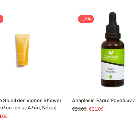
%
-19%
e Soleil des Vignes Shower
Anaplasis Έλαιο Ραγάδων /
όλουτρο με Αλόη, Νότες
€
26.00
€
21.06
ς, Άνθη Πορτοκαλίας &
4.86
, 200ml