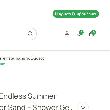
Η Χρυσή Συμβουλεύει
0
0
Care περιποίηση σώματος
00ml
 Endless Summer
er Sand – Shower Gel,