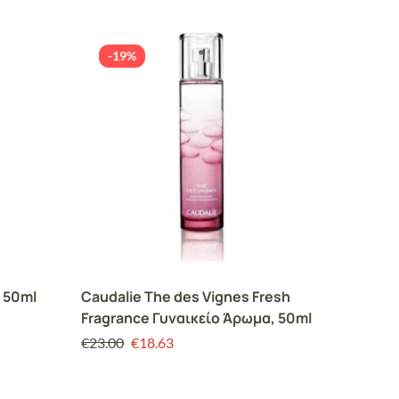
-19%
-19
 50ml
Caudalie The des Vignes Fresh
Anapla
Fragrance Γυναικείο Άρωμα, 50ml
Σώματο
€
23.00
€
18.63
€
15.50