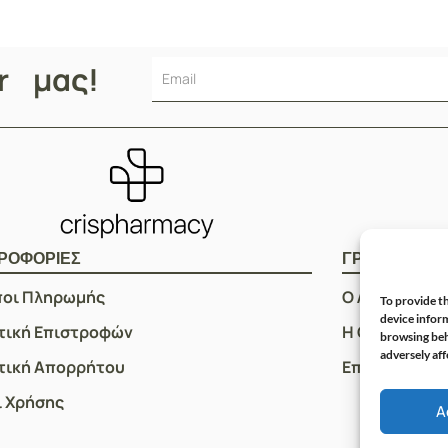
er μας!
ΡΟΦΟΡΙΕΣ
ΓΡΗΓΟΡOI Σ
ποι Πληρωμής
Ο Λογαριασμ
To provide th
device inform
τική Επιστροφών
Η Ομάδα μας
browsing beh
adversely aff
τική Απορρήτου
Επικοινωνία
 Χρήσης
A