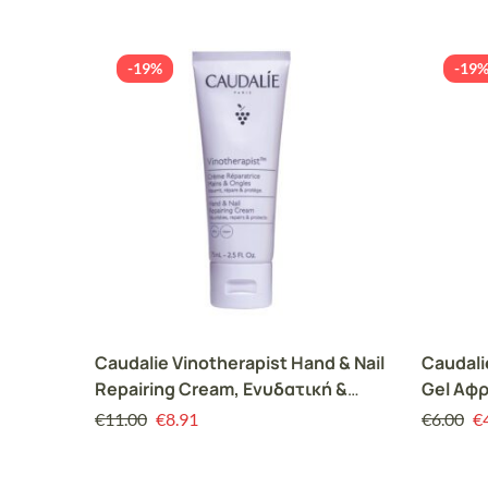
-19%
-19
Caudalie Vinotherapist Hand & Nail
Caudali
Repairing Cream, Ενυδατική &
Gel Αφρ
Επανορθωτική Κρέμα Χεριών &
Καρύδα
€
11.00
€
8.91
€
6.00
€
Νυχιών, 75ml
Γιασεμί