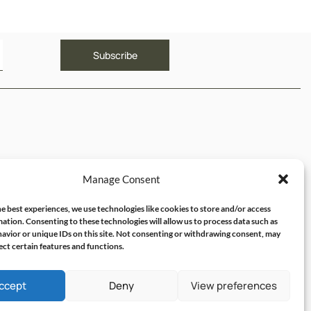
ΥΝΔΕΣΜΟΙ
Manage Consent
ός μου
e best experiences, we use technologies like cookies to store and/or access
ation. Consenting to these technologies will allow us to process data such as
avior or unique IDs on this site. Not consenting or withdrawing consent, may
ect certain features and functions.
ccept
Deny
View preferences