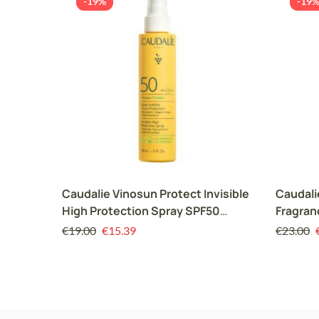
-19%
-19
Caudalie Vinosun Protect Invisible
Caudali
High Protection Spray SPF50
Fragran
Αντηλιακό Σπρέι για Πρόσωπο &
€
19.00
€
15.39
€
23.00
Σώμα, 150ml