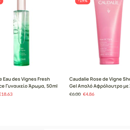
%
-19%
e Eau des Vignes Fresh
Caudalie Rose de Vigne S
ce Γυναικείο Άρωμα, 50ml
Gel Απαλό Αφρόλουτρο με
Τριαντάφυλλο, 200ml
€
18.63
€
6.00
€
4.86