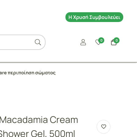
Η Χρυσή Συμβουλεύει
0
0
Care περιποίηση σώματος
e Macadamia Cream
 Shower Gel, 500ml