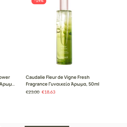
-19%
-19
hower
Caudalie Fleur de Vigne Fresh
Caudali
 Άρωμα
Fragrance Γυναικείο Άρωμα, 50ml
Gel Αφ
Καρύδα
€
23.00
€
18.63
€
6.00
€
Γιασεμ